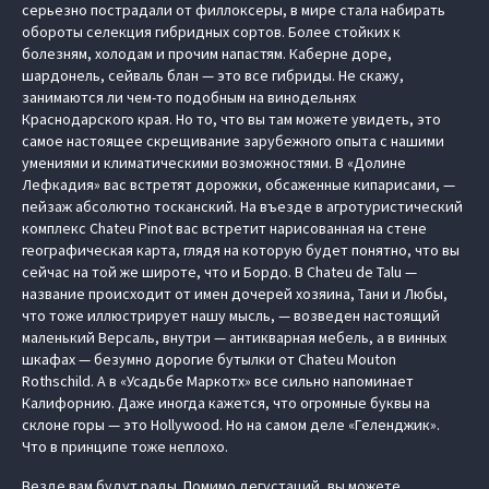
серьезно пострадали от филлоксеры, в мире стала набирать
обороты селекция гибридных сортов. Более стойких к
болезням, холодам и прочим напастям. Каберне доре,
шардонель, сейваль блан — это все гибриды. Не скажу,
занимаются ли чем-то подобным на винодельнях
Краснодарского края. Но то, что вы там можете увидеть, это
самое настоящее скрещивание зарубежного опыта с нашими
умениями и климатическими возможностями. В «Долине
Лефкадия» вас встретят дорожки, обсаженные кипарисами, —
пейзаж абсолютно тосканский. На въезде в агротуристический
комплекс Chateu Pinot вас встретит нарисованная на стене
географическая карта, глядя на которую будет понятно, что вы
сейчас на той же широте, что и Бордо. В Chateu de Talu —
название происходит от имен дочерей хозяина, Тани и Любы,
что тоже иллюстрирует нашу мысль, — возведен настоящий
маленький Версаль, внутри — антикварная мебель, а в винных
шкафах — безумно дорогие бутылки от Chateu Mouton
Rothschild. А в «Усадьбе Маркотх» все сильно напоминает
Калифорнию. Даже иногда кажется, что огромные буквы на
склоне горы — это Hollywood. Но на самом деле «Геленджик».
Что в принципе тоже неплохо.
Везде вам будут рады. Помимо дегустаций, вы можете