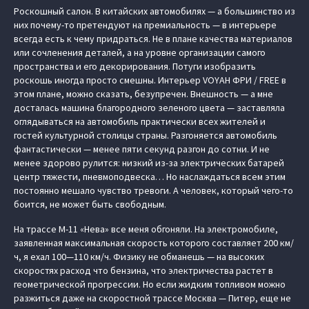
Роскошный салон. В китайских автомобилях — а большинство из
них почему-то претендуют на премиальность — в интерьере
всегда есть к чему придраться. Не в плане качества материалов
или сочленения деталей, а на уровне организации самого
пространства и его декорирования. Потуги изобразить
роскошь иногда просто смешны. Интерьер
VOYAH ФРИ / FREE
в
этом плане, можно сказать, безупречен. Внешность — а мне
досталась машина благородного зеленого цвета — заставляла
оглядываться на автомобиль практически всех жителей и
гостей культурной столицы страны. Разгоняется автомобиль
фантастически — менее пяти секунд разгон до сотни. И не
менее здорово рулится: низкий из-за электрических батарей
центр тяжести, пневмоподвеска… Но наслаждаться всем этим
постоянно мешало чувство тревоги. А человек, который чего-то
боится, не может быть свободным.
На трассе М-11 «Нева» все меня обгоняли. На электромобиле,
заявленная максимальная скорость которого составляет 200 км/
ч, я ехал 100—110 км/ч. Физику не обманешь — на высоких
скоростях расход что бензина, что электричества растет в
геометрической прогрессии. Но если жидким топливом можно
разжиться даже на скоростной трассе Москва — Питер, еще не