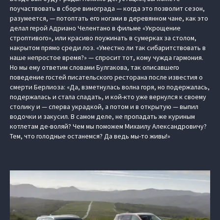
поучаствовать в сборе винограда — когда это позволит сезон,
разумеется, — потоптать его ногами в деревянном чане, как это
делал герой Адриано Челентано в фильме «Укрощение
строптивого», или красиво поужинать в сумерках за столом,
накрытом прямо среди лоз. «Уместно ли так сибаритствовать в
наше непростое время?» — спросит тот, кому чужда гармония.
Но мы ему ответим словами Булгакова, так описавшего
поведение гостей писательского ресторана после известия о
смерти Берлиоза: «Да, взметнулась волна горя, но подержалась,
подержалась и стала спадать, и кой-кто уже вернулся к своему
столику и — сперва украдкой, а потом и в открытую — выпил
водочки и закусил. В самом деле, не пропадать же куриным
котлетам де-воляй? Чем мы поможем Михаилу Александровичу?
Тем, что голодные останемся? Да ведь мы-то живы!»