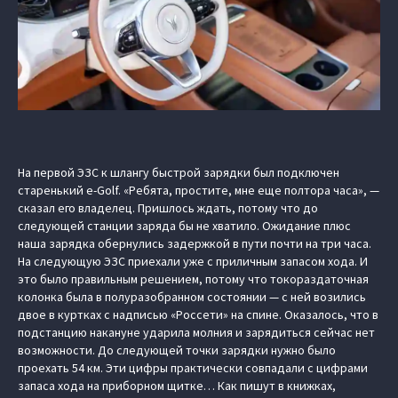
На первой ЭЗС к шлангу быстрой зарядки был подключен
старенький e-Golf. «Ребята, простите, мне еще полтора часа», —
сказал его владелец. Пришлось ждать, потому что до
следующей станции заряда бы не хватило. Ожидание плюс
наша зарядка обернулись задержкой в пути почти на три часа.
На следующую ЭЗС приехали уже с приличным запасом хода. И
это было правильным решением, потому что токораздаточная
колонка была в полуразобранном состоянии — с ней возились
двое в куртках с надписью «Россети» на спине. Оказалось, что в
подстанцию накануне ударила молния и зарядиться сейчас нет
возможности. До следующей точки зарядки нужно было
проехать 54 км. Эти цифры практически совпадали с цифрами
запаса хода на приборном щитке… Как пишут в книжках,