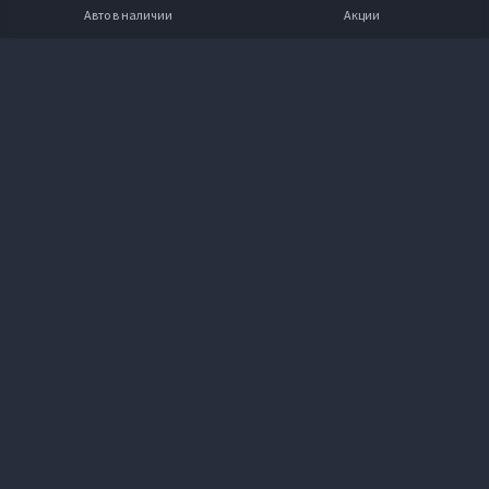
Авто в наличии
Акции
Вверх
VOYAH ВЕГА-АВТО
+7 (4852) 607-600