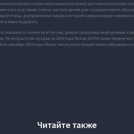
ехнологических открытий в концепции Новая эра технологических отк
мая о последствиях. Сейчас настало время для создания нового обра
рящей птицы, расправленные крылья которой символизируют великую 
ни в мире будущего.
ь лояльность клиентов в России, демонстрируя высокий уровень ко
а. По результатам продаж за 2024 года бренд VOYAH занял первое ме
я по декабрь 2024 года общее число регистраций новых гибридных и 
Читайте также