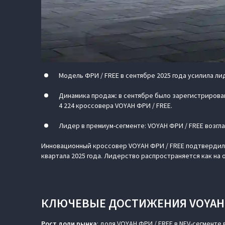
Модель ФРИ / FREE в сентябре 2025 года усилила ли
Динамика продаж: в сентябре было зарегистрирован
4 224 кроссовера VOYAH ФРИ / FREE.
Лидер в премиум-сегменте: VOYAH ФРИ / FREE возгл
Инновационный кроссовер VOYAH ФРИ / FREE подтвердил с
квартала 2025 года. Лидерство распространяется как на
КЛЮЧЕВЫЕ ДОСТИЖЕНИЯ VOYAH Ф
Рост доли рынка
: доля VOYAH ФРИ / FREE в NEV-сегменте