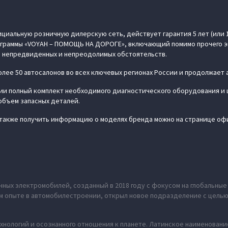
циальную розничную дилерскую сеть, действует гарантия 5 лет (или 
рограммы «VOYAH – ПОМОЩЬ НА ДОРОГЕ», включающий помимо прочего э
 непредвиденных и непреодолимых обстоятельств.
лее 50 автосалонов во всех ключевых регионах России и продолжает 
и полный комплект необходимого диагностического оборудования и 
объем запасных деталей.
а также получить информацию о моделях бренда можно на странице оф
ных электромобилей, созданный в 2018 году с фокусом на глобальны
нем опыте в автомобилестроении, открыл новое подразделение с цель
хнологий и осознанного отношения к планете. Латинское наименование