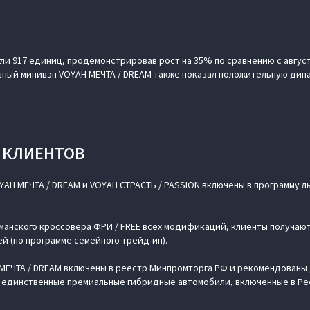
ли 917 единиц, продемонстрировав рост на 35% по сравнению с авгус
ный минивэн VOYAH МЕЧТА / DREAM также показал положительную динам
 КЛИЕНТОВ
YAH МЕЧТА / DREAM и VOYAH СТРАСТЬ / PASSION включены в программу л
манского кроссовера ФРИ / FREE всех модификаций, клиенты получают
й (по программе семейного трейд-ин).
H МЕЧТА / DREAM включены в реестр Минпромторга РФ и рекомендованы
о единственные премиальные гибридные автомобили, включенные в Р