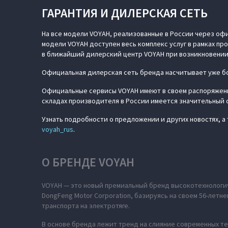
ГАРАНТИЯ И ДИЛЕРСКАЯ СЕТЬ
На все модели VOYAH, реализованные в России через офи
модели VOYAH доступен весь комплекс услуг в рамках п
в ближайший дилерский центр VOYAH при возникновении
Официальная дилерская сеть бренда насчитывает уже бо
Официальные сервисы VOYAH имеют в своем распоряжени
складах производителя в России имеется значительный 
Узнать подробности о предложении и других новостях, 
voyah_rus
.
О БРЕНДЕ VOYAH
VOYAH — это новый премиальный бренд высокотехнологич
DongFeng Motor Corporation, базируясь на своем 56-лет
транспорта на электротяге.
В основе бренда лежит тренд на слияние современных те