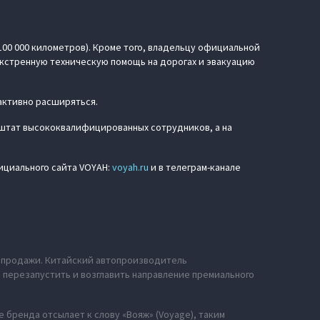
100 000 километров). Кроме того, владельцу официальной
кстренную техническую помощь на дорогах и эвакуацию
активно расширяться.
штат высококвалифицированных сотрудников, а на
ициального сайта VOYAH:
voyah.ru
и в телеграм-канале
е продажи. Китайский автопроизводитель
ю перезапустить и возглавить направление премиального
 бренда отсылает к слову «Вояж» (Voyage), таким