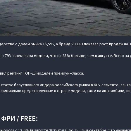
дерство с долей рынка 15,5%, а бренд VOYAH показал рост продаж на 
о 793 экземпляра модели, что на 23% больше, чем в августе. Всего за
авил рейтинг ТОП-25 моделей премиум-класса.
татус безусловного лидера российского рынка в NEV-сегменте, заняв
 официально представленные в стране модели, так и на автомобили, в
РИ / FREE:
 выросла с 13,6% (в августе 2025 года) до 15,5% в сентябре. Это наи