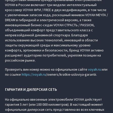
VOYAH в России включает три модели: интеллектуальный
кроссовер VOYAH ФРИ / FREE в двух модификациях, в том числе
с увеличенным запасом хода, роскошный минивэн VOYAH МЕЧТА /
DREAM в гибридной и электрической версиях, а также
инновационный бизнес-седан VOYAH СТРАСТЬ / PASSION,
объединивший комфорт представительского класса с
непревзойденной динамикой спорткара. Благодаря
использованию высоких технологий, инноваций в области
защиты окружающей среды и максимальному уровню
комфорта, эргономики и безопасности, бренд VOYAH активно
расширяет аудиторию потребителей, укрепляя позиции на
российском рынке.
Проверить вин номер можно на официальном сайте
voyah.ru
или
по ссылке
https://
voyah.ru
/owners/kratkie-usloviya-garantii.
ГАРАНТИЯ И ДИЛЕРСКАЯ СЕТЬ
На официально ввезенные электромобили VOYAH действует
гарантия 5 лет (или 100 000 километров). В настоящий момент
официальная дилерская сеть представлена во всех ключевых