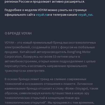
регионах России и продолжает активно расширяться.
Подробнее о моделях VOYAH можно узнать на странице
официального сайта
voyah.ru
и в телеграм-канале
voyah_rus
.
О БРЕНДЕ VOYAH
VOYAH – это новый премиальный бренд высокотехнологичных
электромобилей, созданный в 2018 с фокусом на глобальные
продажи. Китайский автопроизводитель DongFeng Motor
Corporation, базируясь на своем 53-летнем опыте в
автомобилестроении, открыл новое подразделение с целью
перезапустить и возглавить направление премиального
транспорта на электротяге.
В основе бренда лежит тренд на слияние современных
технологий и осознанного отношения к планете. Латинское
наименование бренда отсылает к слову «Вояж» (Voyage), таким
образом, символизируя начало путешествия в новую эру
технологических открытий в концепции Новая эра
технологических открытий*. Мы прощаемся с тем временем,