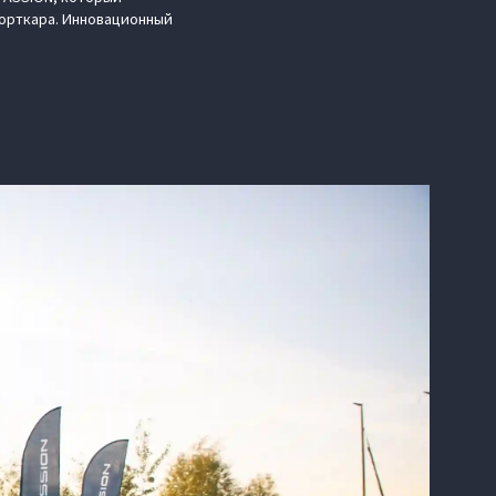
порткара. Инновационный