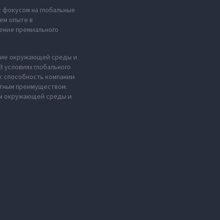
с фокусом на глобальные
ем опыте в
ение премиального
ение окружающей среды и
 условиях глобального
н: способность компании
нтным преимуществом.
ем окружающей среды и