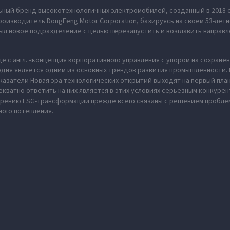
ьный бренд высокотехнологичных электромобилей, созданный в 2018 
оизводитель DongFeng Motor Corporation, базируясь на своем 53-летн
л новое подразделение с целью перезапустить и возглавить направл
де с англ. «концепция корпоративного управления с упором на сохран
одня является одним из основных трендов развития промышленности. В
казатели Новая эра технологических открытий выходят на первый пла
екватно ответить на них является в этих условиях серьезным конкуре
дрению ESG-трансформации прежде всего связаны с решением пробл
ного потепления.