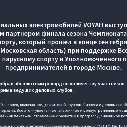
иальных электромобилей VOYAH высту
 партнером финала сезона Чемпионата
орту, который прошел в конце сентября 
 (Московская область) при поддержке Вс
 парусному спорту и Уполномоченного п
предпринимателей в городе Москве.
собрал абсолютный рекорд по количеству участников –
рные ведущих деловых клубов.
0 человек, включая представителей крупного бизнеса и деловых сооб
пораций. Все это — увлеченные, энергичные и целеустремленные люд
твенным пейзажам, стремление к развитию и прогрессу, синонимом ко
мились с новым интеллектуальным премиум-седаном VOYAH СТРАСТЬ / 