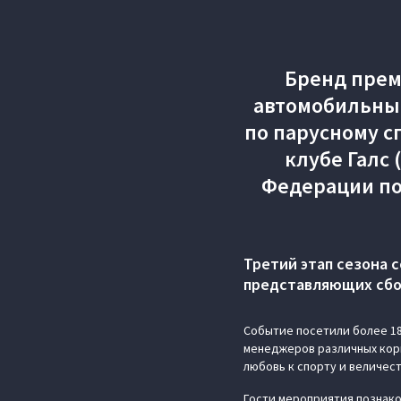
Бренд прем
автомобильным
по парусному сп
клубе Галс
Федерации по
Третий этап сезона 
представляющих сбо
Событие посетили более 18
менеджеров различных кор
любовь к спорту и величес
Гости мероприятия познако