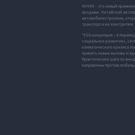
VOYAH – это новый премиал
продажи. Китайский автопр
автомобилестроении, откры
транспорта на электротяге.
*ESG-концепция – в перево
социальное развитие», сег
климатического кризиса по
принять новые вызовы и ад
Практические шаги по вне
направлены против глобаль