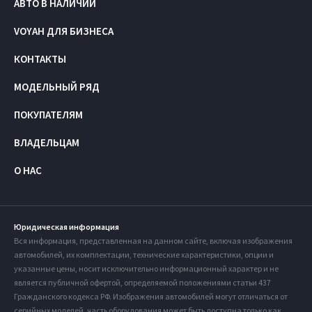
АВТО В НАЛИЧИИ
VOYAH ДЛЯ БИЗНЕСА
КОНТАКТЫ
МОДЕЛЬНЫЙ РЯД
ПОКУПАТЕЛЯМ
ВЛАДЕЛЬЦАМ
О НАС
Юридическая информация
Вся информация, представленная на данном сайте, включая изображения
автомобилей, их комплектации, технические характеристики, опции и
указанные цены, носит исключительно информационный характер и не
является публичной офертой, определяемой положениями статьи 437
Гражданского кодекса РФ. Изображения автомобилей могут отличаться от
серийных моделей, часть оборудования может быть доступна только как