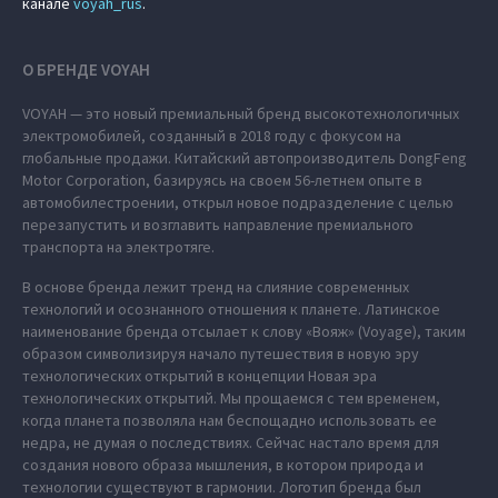
канале
voyah_rus
.
О БРЕНДЕ VOYAH
VOYAH — это новый премиальный бренд высокотехнологичных
электромобилей, созданный в 2018 году с фокусом на
глобальные продажи. Китайский автопроизводитель DongFeng
Motor Corporation, базируясь на своем 56-летнем опыте в
автомобилестроении, открыл новое подразделение с целью
перезапустить и возглавить направление премиального
транспорта на электротяге.
В основе бренда лежит тренд на слияние современных
технологий и осознанного отношения к планете. Латинское
наименование бренда отсылает к слову «Вояж» (Voyage), таким
образом символизируя начало путешествия в новую эру
технологических открытий в концепции Новая эра
технологических открытий. Мы прощаемся с тем временем,
когда планета позволяла нам беспощадно использовать ее
недра, не думая о последствиях. Сейчас настало время для
создания нового образа мышления, в котором природа и
технологии существуют в гармонии. Логотип бренда был