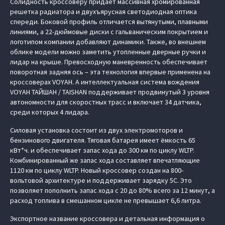
Солидность кроссоверу придает массивная хромированная
решетка радиатора и двухъярусная светодиодная оптика
спереди. Боковой профиль отличается вытянутыми, плавными
линиями, а 22-дюймовые диски с гальваническим покрытием и
логотипом компании добавляют динамики. Также, во внешнем
облике модели можно заметить утопленные дверные ручки и
лидар на крыше. Превосходную маневренность обеспечивает
поворотная задняя ось – эта технология впервые применена на
кроссоверах VOYAH. А интеллектуальная система вождения
VOYAH ТАЙШАН / TAISHAN поддерживает продвинутый 3 уровня
автономности для скоростных трасс и включает 34 датчика,
среди которых 4 лидара.
Силовая установка состоит из двух электромоторов и
бензинового двигателя. Тяговая батарея имеет ёмкость 65
кВт*ч. и обеспечивает запас хода до 300 км по циклу WLTP.
Комбинированный же запас хода составляет впечатляющие
1120 км по циклу WLTP. Новый кроссовер создан на 800-
вольтовой архитектуре и поддерживает зарядку 5С. Это
позволяет пополнить запас хода с 20 до 80% всего за 12 минут, а
расход топлива в смешанном цикле не превышает 6,6 литра.
Экспортное название кроссовера и детальная информация о