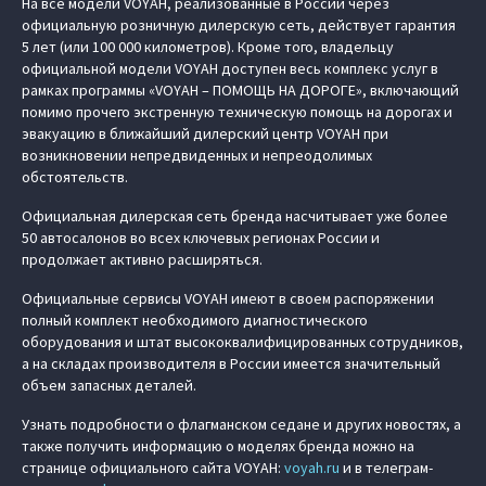
На все модели VOYAH, реализованные в России через
официальную розничную дилерскую сеть, действует гарантия
5 лет (или 100 000 километров). Кроме того, владельцу
официальной модели VOYAH доступен весь комплекс услуг в
рамках программы «VOYAH – ПОМОЩЬ НА ДОРОГЕ», включающий
помимо прочего экстренную техническую помощь на дорогах и
эвакуацию в ближайший дилерский центр VOYAH при
возникновении непредвиденных и непреодолимых
обстоятельств.
Официальная дилерская сеть бренда насчитывает уже более
50 автосалонов во всех ключевых регионах России и
продолжает активно расширяться.
Официальные сервисы VOYAH имеют в своем распоряжении
полный комплект необходимого диагностического
оборудования и штат высококвалифицированных сотрудников,
а на складах производителя в России имеется значительный
объем запасных деталей.
Узнать подробности о флагманском седане и других новостях, а
также получить информацию о моделях бренда можно на
странице официального сайта VOYAH:
voyah.ru
и в телеграм-