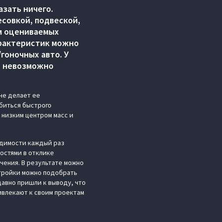
азать ничего.
есовкой, подвеской,
м оцениваемых
арактеристик можно
гоночных авто. У
у, невозможно
не делает ее
биться быстрого
с низким центром масс и
одимости каждый раз
остями в отклике
чения. В результате можно
стройки можно подобрать
давно пришли к выводу, что
ивлекают к своим проектам