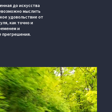
денная до искусства
невозможно мыслить
ское удовольствие от
уля,
как точно и
ременем и
е прегрешения.