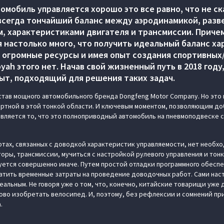
томобиль управляется хорошо это все равно, что не ск
 всегда тончайший баланс между аэродинамикой, разв
, характеристиками двигателя и трансмиссии. Приче
 настолько много, что получить идеальный баланс х
 огромные ресурсы и имея опыт создания спортивных/
yah этого нет. Начав свой жизненный путь в 2018 год
пыт, подходящий для решения таких задач.
остав мощного автомобильного бренда Dongfeng Motor Company. Но это 
ртной в этой тонкой области. И ключевым моментом, позволяющим до
 является то, что это полноприводный автомобиль на пневмоподвеске 
тах, связанных с доводкой характеристик управляемости, нет необх
оры, трансмиссии, мучиться с настройкой рулевого управления и тонк
руется совершенно иначе. Путем простой отладки программного обеспе
атить временные затраты на проведение доводочных работ. Сами на
альным. Не говоря уже о том, что, конечно, китайские товарищи уже 
ново изобретать велосипед. И, поэтому, без рефлексии и сомнений пр
.