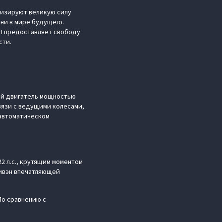
лизируют великую силу
ни в мире будущего.
AH предоставляет свободу
сти.
вый двигатель мощностью
связи с ведущими колесами,
 автоматическом
2 л.с., крутящим моментом
нивэн впечатляющей
По сравнению с