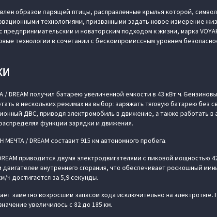
овлен образом парящей птицы, расправленные крылья которой, симво
овационными технологиями, призванными задать новое измерение жиз
с предпринимательским и новаторским подходом к жизни, марка VOY
овые технологии в сочетании с бескомпромиссным уровнем безопасно
КИ
А / DREAM получил батарею увеличенной емкости в 43 кВт ч. Бензино
аботать в нескольких режимах на выбор: заряжать тяговую батарею без 
ионный ДВС, приводя электромобиль в движение, а также работать в
распределяя функции зарядки и движения.
 МЕЧТА / DREAM составит 915 км автономного пробега.
DREAM приводится двумя электродвигателями с пиковой мощностью 42
 двигателем внутреннего сгорания, что обеспечивает роскошный ми
км/ч достигается за 5,9 секунды.
ает заметно возросшим запасом хода исключительно на электротяге. 
начение увеличилось с 82 до 185 км.