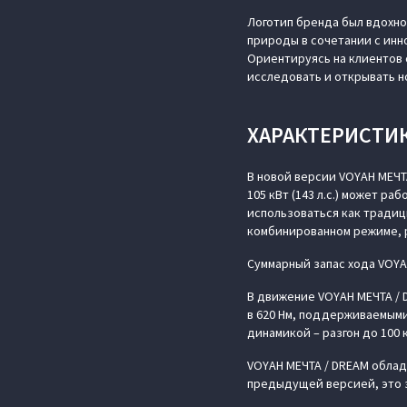
Логотип бренда был вдохн
природы в сочетании с инн
Ориентируясь на клиентов 
исследовать и открывать н
ХАРАКТЕРИСТИ
В новой версии VOYAH МЕЧТ
105 кВт (143 л.с.) может р
использоваться как традиц
комбинированном режиме, 
Суммарный запас хода VOYAH
В движение VOYAH МЕЧТА / 
в 620 Нм, поддерживаемыми
динамикой – разгон до 100 
VOYAH МЕЧТА / DREAM облад
предыдущей версией, это з