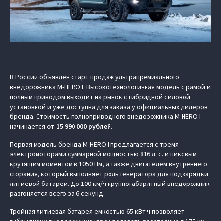
В России объявлен старт продаж ультрапремиального
внедорожника M-HERO I. Высокотехнологичная модель с рамой и
полным приводом выходит на рынок с гибридной силовой
установкой и уже доступна для заказа у официальных дилеров
бренда. Стоимость полноприводного внедорожника M‑HERO I
начинается
от
15 990 000 рублей
.
Первая модель бренда M‑HERO I предлагается с тремя
электромоторами суммарной мощностью 816 л. с. и пиковым
крутящим моментом в 1050 Нм, а также двигателем внутреннего
сгорания, который выполняет роль генератора для подзарядки
литиевой батареи. До 100 км/ч крупногабаритный внедорожник
разгоняется всего за 6 секунд.
Тройная литиевая батарея емкостью 65 кВт ч позволяет