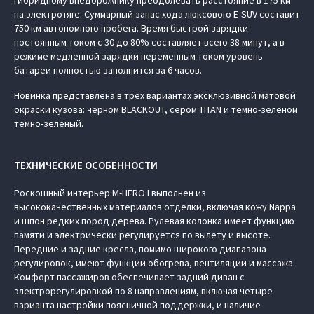
гибридному внедорожнику преодолевать расстояние в 175 км
на электротяге. Суммарный запас хода люксового E-SUV составит
750 км автономного пробега. Время быстрой зарядки
постоянным током с 30 до 80% составляет всего 38 минут, а в
режиме медленной зарядки переменным током уровень
батареи полностью заполнится за 6 часов.
Новинка представлена в трех вариантах эксклюзивной матовой
окраски кузова: черном BLACKOUT, сером TITAN и темно-зеленом
темно-зеленый.
ТЕХНИЧЕСКИЕ ОСОБЕННОСТИ
Роскошный интерьер M‑HERO I выполнен из
высококачественных материалов отделки, включая кожу Nappa
и шпон редких пород дерева. Рулевая колонка имеет функцию
памяти и электрически регулируется по вылету и высоте.
Передние и задние кресла, помимо широкого диапазона
регулировок, имеют функции обогрева, вентиляции и массажа.
Комфорт пассажиров обеспечивает задний диван с
электрорегулировкой по 8 направлениям, включая четыре
варианта настройки поясничной поддержки, и наличие