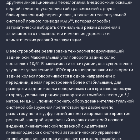
другими инновационными технологиями. Внедорожник оснащен
первой в мире двухступенчатой трансмиссией с двумя
блокировками дифференциалов, а также интеллектуальной
системой полного привода MATS™, которая способна
автоматически выбирать оптимальный режим движения в
зависимости от сложности и изменения дорожных и
климатических условий эксплуатации.
В электромобиле реализована технология подруливающей
задней оси. Максимальный угол поворота задних колес
составляет 10,6°. В зависимости от ситуации, она существенно
улучшает управление M‑HERO: при маневрировании на скорости
задние колеса поворачиваются в одном направлении с
передними, делая перестроения более стабильными, для
разворота задние колеса поворачиваются в противоположную
сторону, уменьшая радиус разворота автомобиля всего до 5,1
метра. M‑HERO I, помимо прочего, оборудован интеллектуальной
системой обнаружения препятствий при движении по
размытому полотну, функцией автоматизированного принятия
решений, камерой «прозрачный кузов» с системой ночного
видения, пневматической подвеской с Адаптивная
пневмоподвеска с системой автоматического управления
демпфирования, которая используется в электромобилях