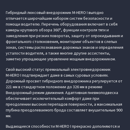
Гибридный люксовый внедорожник M‑HERO I выгодно
отличается широчайшим набором систем безопасности и
помощи водителю. Перечень оборудования включает в себя
камеры кругового обзора 360°, функции контроля тяги и
замедления при резких поворотах, защиту от опрокидывания и
фронтального столкновения, мониторинг объектов в слепых
зонах, системы распознавания дорожных знаков и определения
усталости водителя, а также многие другие ассистенты,
заметно упрощающие управление мощным внедорожником.
Свой высокий статус премиальный электровнедорожник
M‑HERO I подтверждает даже в самых суровых условиях.
Дорожный просвет гибридного внедорожника регулируется от
221 мм в стандартном положении до 326 мм в режиме
Внедорожный режим движения. Адаптивная пневмоподвеска
обеспечивает исключительный комфорт даже при
преодолении высоких перепадов поверхности, а максимальная
глубина преодолеваемого брода составляет внушительные 900
мм.
Выдающиеся способности M‑HERO I прекрасно дополняются и