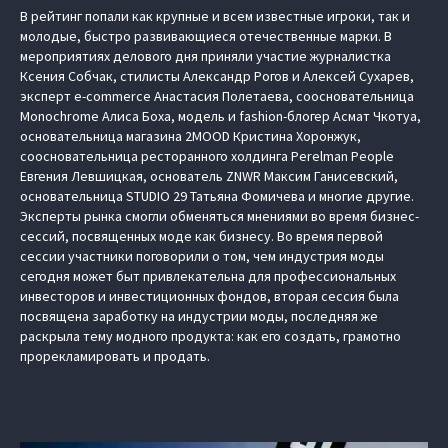
В рейтинг попали как крупные и всем известные игроки, так и
молодые, быстро развивающиеся отечественные марки. В
мероприятиях делового дня приняли участие журналистка
Ксения Собчак, стилисты Александр Рогов и Алексей Сухарев,
эксперт e-commerce Анастасия Полетаева, соосновательница
Monochrome Алиса Боха, модель и fashion-блогер Асмат Чкотуа,
основательница магазина 2MOOD Кристина Хоронжук,
соосновательница ресторанного холдинга Perelman People
Евгения Левшицкая, основатель ZNWR Максим Ганисевский,
основательница STUDIO 29 Татьяна Фомичева и многие другие.
Эксперты рынка смогли обменяться мнениями во время бизнес-
сессий, посвященных моде как бизнесу. Во время первой
сессии участники поговорили о том, чем индустрия моды
сегодня может быт привлекательна для профессиональных
инвесторов и инвестиционных фондов, вторая сессия была
посвящена заработку на индустрии моды, последняя же
раскрыла тему модного продукта: как его создать, грамотно
прорекламировать и продать.