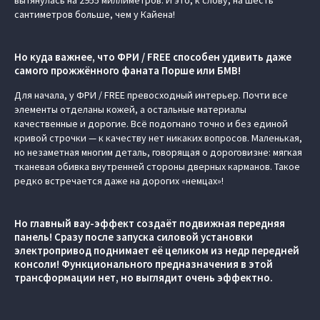
вытянулась на 2955 миллиметров. И это, к слову, на шесть
сантиметров больше, чем у Кайена!
Но куда важнее, что ФРИ / FREE способен удивить даже
самого прожжённого фаната Порше или БМВ!
Для начала, у ФРИ / FREE превосходный интерьер. Почти все
элементы отделаны кожей, а остальные материалы
качественные и дорогие. Всё подогнано точно и без единой
кривой строчки — к качеству нет никаких вопросов. Маленькая,
но незаметная многим деталь, говорящая о дороговизне: мягкая
тканевая обивка внутренней стороны дверных карманов. Такое
редко встречается даже на дорогих «немцах»!
Но главный вау-эффект создаёт подвижная передняя
панель! Сразу после запуска силовой установки
электропривод поднимает её целиком из недр передней
консоли! Функционального предназначения в этой
трансформации нет, но выглядит очень эффектно.