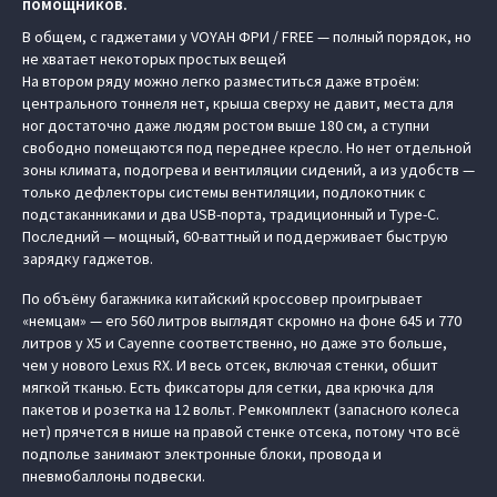
помощников.
В общем, с гаджетами у VOYAH ФРИ / FREE — полный порядок, но
не хватает некоторых простых вещей
На втором ряду можно легко разместиться даже втроём:
центрального тоннеля нет, крыша сверху не давит, места для
ног достаточно даже людям ростом выше 180 см, а ступни
свободно помещаются под переднее кресло. Но нет отдельной
зоны климата, подогрева и вентиляции сидений, а из удобств —
только дефлекторы системы вентиляции, подлокотник с
подстаканниками и два USB-порта, традиционный и Type-C.
Последний — мощный, 60-ваттный и поддерживает быструю
зарядку гаджетов.
По объёму багажника китайский кроссовер проигрывает
«немцам» — его 560 литров выглядят скромно на фоне 645 и 770
литров у X5 и Cayenne соответственно, но даже это больше,
чем у нового Lexus RX. И весь отсек, включая стенки, обшит
мягкой тканью. Есть фиксаторы для сетки, два крючка для
пакетов и розетка на 12 вольт. Ремкомплект (запасного колеса
нет) прячется в нише на правой стенке отсека, потому что всё
подполье занимают электронные блоки, провода и
пневмобаллоны подвески.