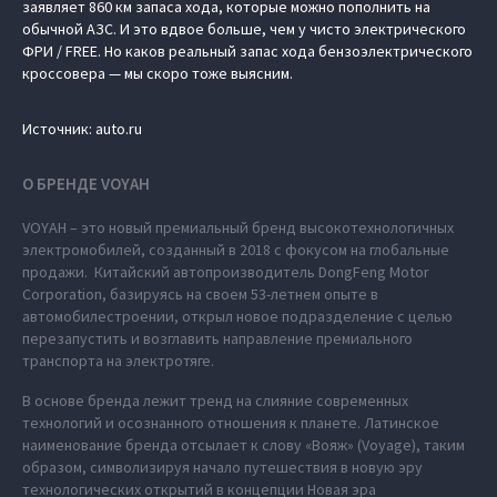
заявляет 860 км запаса хода, которые можно пополнить на
обычной АЗС. И это вдвое больше, чем у чисто электрического
ФРИ / FREE. Но каков реальный запас хода бензоэлектрического
кроссовера — мы скоро тоже выясним.
Источник: auto.ru
О БРЕНДЕ VOYAH
VOYAH – это новый премиальный бренд высокотехнологичных
электромобилей, созданный в 2018 с фокусом на глобальные
продажи. Китайский автопроизводитель DongFeng Motor
Corporation, базируясь на своем 53-летнем опыте в
автомобилестроении, открыл новое подразделение с целью
перезапустить и возглавить направление премиального
транспорта на электротяге.
В основе бренда лежит тренд на слияние современных
технологий и осознанного отношения к планете. Латинское
наименование бренда отсылает к слову «Вояж» (Voyage), таким
образом, символизируя начало путешествия в новую эру
технологических открытий в концепции Новая эра