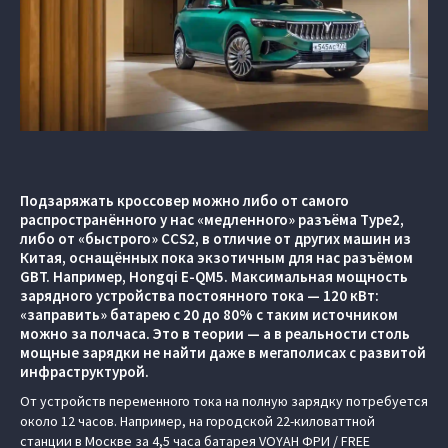
Подзаряжать кроссовер можно либо от самого
распространённого у нас «медленного» разъёма Type2,
либо от «быстрого» CCS2, в отличие от других машин из
Китая, оснащённых пока экзотичным для нас разъёмом
GBT. Например, Hongqi E-QM5. Максимальная мощность
зарядного устройства постоянного тока — 120 кВт:
«заправить» батарею с 20 до 80% с таким источником
можно за полчаса. Это в теории — а в реальности столь
мощные зарядки не найти даже в мегаполисах c развитой
инфраструктурой.
От устройств переменного тока на полную зарядку потребуется
около 12 часов. Например, на городской 22-киловаттной
станции в Москве за 4,5 часа батарея VOYAH ФРИ / FREE