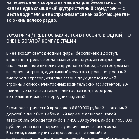
на пешеходных скоростях машина для безопасности
издаёт едва слышимый футуристичный саундтрек — с
места водителя он воспринимается как работающее где-
то очень далеко радио.
VOYAH ФРИ / FREE ПОСТАВЛЯЕТСЯ В РОССИЮ В ОДНОЙ, НО
ОЧЕНЬ БОГАТОЙ КОМПЛЕКТАЦИИ
В неё входят светодиодные фары, бесключевой доступ,
климат-контроль с ароматизацией воздуха, автопарковщик,
системы ночного видения и кругового обзора, электрохромная
панорамная крыша, адаптивный круиз-контроль, встроенный
видеорегистратор, отделка салона двухцветной кожей,
огромный список электронных водительских ассистентов, 20-
дюймовые колёса, а также электропривод, подогрев,
вентиляция и массаж передних сидений.
Стоит электрический кроссовер 8 890 000 рублей — он самый
дорогой в линейке. Гибридный вариант дешевле: такой
автомобиль обойдётся либо в 7 490 000 рублей, либо в 7 990 000
рублей, если взять версию с увеличенным запасом хода.
Впрочем, можно купить и кроссовер, ввезённый по
параллельному импорту, причём русифицированный и по цене