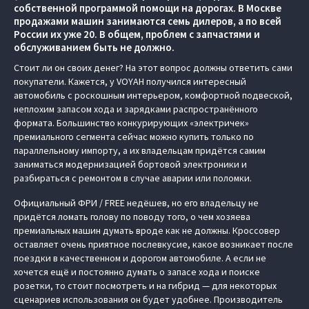
собственной программой помощи на дорогах. В Москве
продажами машин занимаются семь дилеров, а по всей
России их уже 20. В общем, проблем с запчастями и
обслуживанием быть не должно.
Стоит ли он своих денег? На этот вопрос должны ответить сами
покупатели. Кажется, у VOYAH получился интересный
автомобиль с роскошным интерьером, комфортной подвеской,
неплохим запасом хода и зарядками распространённого
формата. Большинство конкурирующих «электричек»
премиального сегмента сейчас можно купить только по
параллельному импорту, а их владельцам придётся самим
заниматься модернизацией бортовой электроники и
разбираться с ремонтом в случае аварии или поломки.
Официальный ФРИ / FREE недёшев, но его владельцу не
придётся ломать голову по поводу того, о чем хозяева
премиальных машин думать вроде как не должны. Кроссовер
оставляет очень приятное послевкусие, какое возникает после
поездки в качественном и дорогом автомобиле. А если не
хочется ещё и постоянно думать о запасе хода и поиске
розетки, то стоит посмотреть и на гибрид — для некоторых
сценариев использования он будет удобнее. Производитель