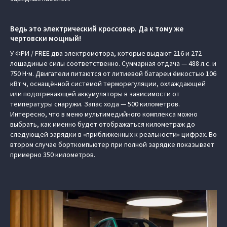
Ведь это электрический кроссовер. Да к тому же
чертовски мощный!
У ФРИ / FREE два электромотора, которые выдают 216 и 272
лошадиные силы соответственно. Суммарная отдача — 488 л.с. и
750 Н⋅м. Двигатели питаются от литиевой батареи ёмкостью 106
кВт·ч, оснащённой системой терморегуляции, охлаждающей
или подогревающей аккумуляторы в зависимости от
температуры снаружи. Запас хода — 500 километров.
Интересно, что в меню мультимедийного комплекса можно
выбрать, как именно будет отображаться километраж до
следующей зарядки в «приближенных к реальности» цифрах. Во
втором случае борткомпьютер при полной зарядке показывает
примерно 350 километров.