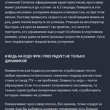
отменная! Согласно официальным характеристикам, кроссовер
может разгоняться до «сотни» за 4,7 секунды. Поверить в эти
цифры несложно: ускорение мощное и напористое, но при этом
лёгкое. Поэтому превысить скорость на такой машине можно на
раз, даже глазом моргнуть не успеешь. Реакции на акселератор
быстрые, а в кресла вжимает так приятно, что хочется
повторять это упражнение ещё и ещё! Особенно в спортивном
режиме, когда даже на магистральных скоростях в режиме «газ в
пол» подхватывает мощная волна ускорения.
И ВЕДЬ НА ХОДУ ФРИ / FREE РАДУЕТ НЕ ТОЛЬКО
ДИНАМИКОЙ
Пневматическая подвеска незаметно отрабатывает почти
любые неровности (несколько «лежачих» подряд или жёсткие
стыки эстакад ТТК — не проблема). Плавность хода — почти
образцовая. Если что и может потревожить пассажиров, то
только серия грубых поперечных неровностей, отрабатывать
которые «пневма» не успевает.
Поворачивает кроссовер плоско, без кренов, точно следуя за
рулём. Ещё бы добавить рулевому управлению чуть больше