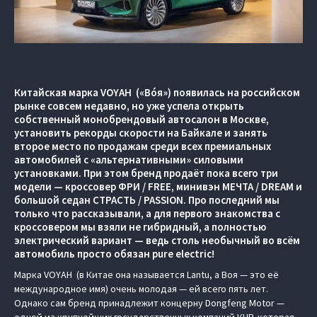
Китайская марка VOYAH («Вóя») появилась на российском
рынке совсем недавно, но уже успела открыть
собственный монобрендовый автосалон в Москве,
установить рекорды скорости на Байкале и занять
второе место по продажам среди всех премиальных
автомобилей с «альтернативными» силовыми
установками. При этом бренд продаёт пока всего три
модели — кроссовер ФРИ / FREE, минивэн МЕЧТА / DREAM и
большой седан СТРАСТЬ / PASSION. Про последний мы
только что рассказывали, а для первого знакомства с
кроссовером мы взяли не гибридный, а полностью
электрический вариант — ведь столь необычный во всём
автомобиль просто обязан pure electric!
Марка VOYAH (в Китае она называется Lantu, а Воя — это её
международное имя) очень молодая — ей всего пять лет.
Однако сам бренд принадлежит концерну Dongfeng Motor —