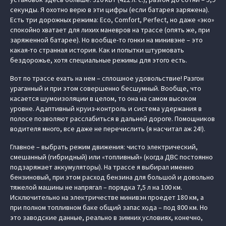
секунды. Я охотно верю в эти цифры (если батарея заряжена).
Есть три дорожных режима: Eco, Comfort, Perfect, но даже «‎эко»
спокойно хватает для лихих маневров на трассе (опять же, при
заряженной батарее). Но вообще-то гонки на минивэне – это
какая-то странная история. Как и попытки штурмовать
бездорожье, хотя специальные режимы для этого есть.
Вот по трассе ехать на нем – сплошное удовольствие! Разгон
ураганный и при этом совершенно бесшумный. Вообще, что
касается шумоизоляции в целом, то она на самом высоком
уровне. Адаптивный круиз-контроль и система удержания в
полосе позволяют расслабиться в дальней дороге. Помощников
водителя много, все даже не перечислить (я насчитал аж 24!).
Главное – выбрать режим движения: чисто электрический,
смешанный (гибридный) или «топливный» (когда ДВС постоянно
подзаряжает аккумуляторы). На трассе я выбирал именно
бензиновый, при этом расход бензина для большой и довольно
тяжелой машины не напрягал – порядка 7,5 л на 100 км.
Исключительно на электричестве минивэн проедет 180 км, а
при полном топливном баке общий запас хода – под 800 км. Но
это заводские данные, реально в зимних условиях, конечно,