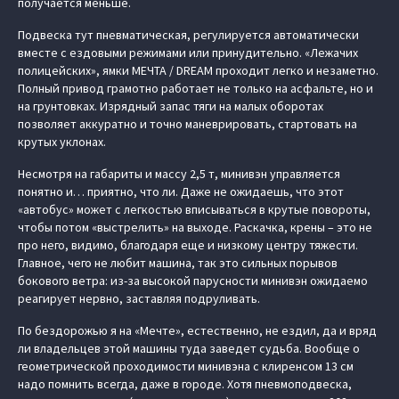
получается меньше.
Подвеска тут пневматическая, регулируется автоматически
вместе с ездовыми режимами или принудительно. «Лежачих
полицейских», ямки МЕЧТА / DREAM проходит легко и незаметно.
Полный привод грамотно работает не только на асфальте, но и
на грунтовках. Изрядный запас тяги на малых оборотах
позволяет аккуратно и точно маневрировать, стартовать на
крутых уклонах.
Несмотря на габариты и массу 2,5 т, минивэн управляется
понятно и… приятно, что ли. Даже не ожидаешь, что этот
«автобус» может с легкостью вписываться в крутые повороты,
чтобы потом «выстрелить» на выходе. Раскачка, крены – это не
про него, видимо, благодаря еще и низкому центру тяжести.
Главное, чего не любит машина, так это сильных порывов
бокового ветра: из-за высокой парусности минивэн ожидаемо
реагирует нервно, заставляя подруливать.
По бездорожью я на «Мечте», естественно, не ездил, да и вряд
ли владельцев этой машины туда заведет судьба. Вообще о
геометрической проходимости минивэна с клиренсом 13 см
надо помнить всегда, даже в городе. Хотя пневмоподвеска,