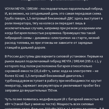
VOYAH МЕЧТА / DREAM – последовательно-параллельный гибрид.
И, возможно, на сегодняшний день это самая передовая схема.
Грубо говоря, 1,5-литровый бензиновый ДВС здесь выступает в
роли генератора, тягу на колеса он передает лишь в
исключительных случаях, например при резком ускорении или
когда батарея полностью разряжена. Преимущества такой
гибридной схемы – динамика «электрички» на старте, низкий
расход топлива, но при этом вы не зависите от зарядных
станций в дальней дороге.
В России доступны два варианта силовой установки. Первым на
рынок вышел подключаемый гибрид МЕЧТА / DREAM (395 л. с.), у
которого под полом расположена батарея относительно
скромной емкости (25,6 кВт⋅ч, запас хода на электротяге – не
более 82 км). 1,5-литровый бензиновый двигатель с
турбонаддувом вступает в работу при необходимости: крутит
генератор, заряжает аккумуляторы и увеличивает пробег без
заправки до внушительных 750 км.
Чуть позже появилась модификация LR с батареей емкостью 43
кВт⋅ч (такой был у меня на тесте). Мощность всех силовых
установок здесь больше: 310 кВт (422 л. с.), разгон до сотни – 5,9