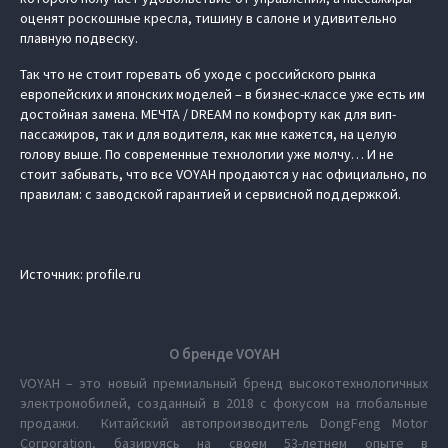
оценят роскошные кресла, тишину в салоне и удивительно
плавную подвеску.
Так что не стоит горевать об уходе с российского рынка
европейских и японских моделей – в бизнес-классе уже есть им
достойная замена. МЕЧТА / DREAM по комфорту как для вип-
пассажиров, так и для водителя, как мне кажется, на целую
голову выше. По современные технологии уже молчу… И не
стоит забывать, что все VOYAH продаются у нас официально, по
правилам: с заводской гарантией и сервисной поддержкой.
Источник: profile.ru
О бренде VOYAH
VOYAH – это новый премиальный бренд высокотехнологичных
электромобилей, созданный в 2018 с фокусом на глобальные
продажи. Китайский автопроизводитель DongFeng Motor
Corporation, базируясь на своем 53-летнем опыте в