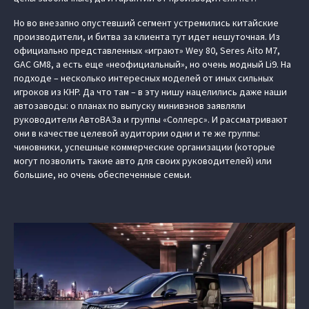
Но во внезапно опустевший сегмент устремились китайские
производители, и битва за клиента тут идет нешуточная. Из
официально представленных «играют» Wey 80, Seres Aito M7,
GAC GM8, а есть еще «неофициальный», но очень модный Li9. На
подходе – несколько интересных моделей от иных сильных
игроков из КНР. Да что там – в эту нишу нацелились даже наши
автозаводы: о планах по выпуску минивэнов заявляли
руководители АвтоВАЗа и группы «Соллерс». И рассматривают
они в качестве целевой аудитории одни и те же группы:
чиновники, успешные коммерческие организации (которые
могут позволить такие авто для своих руководителей) или
большие, но очень обеспеченные семьи.