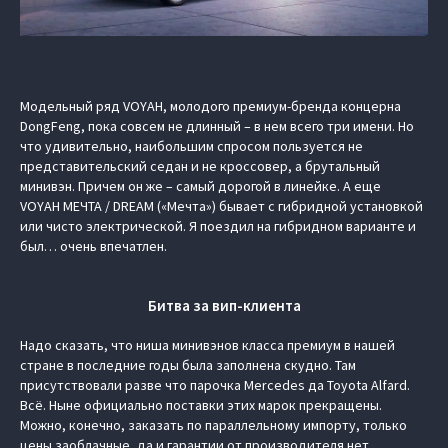
Модельный ряд VOYAH, молодого премиум-бренда концерна
DongFeng, пока совсем не длинный – в нем всего три имени. Но
что удивительно, наибольшим спросом пользуется не
представительский седан и не кроссовер, а брутальный
минивэн. Причем он же – самый дорогой в линейке. А еще
VOYAH МЕЧТА / DREAM («Мечта») бывает с гибридной установкой
или чисто электрической. Я поездил на гибридном варианте и
был… очень впечатлен.
Битва за вип-клиента
Надо сказать, что ниша минивэнов класса премиум в нашей
стране в последние годы была заполнена скудно. Там
присутствовали разве что парочка Mercedes да Toyota Alfard.
Всё. Ныне официально поставки этих марок прекращены.
Можно, конечно, заказать по параллельному импорту, только
цены заоблачные, да и гарантии от производителя нет.