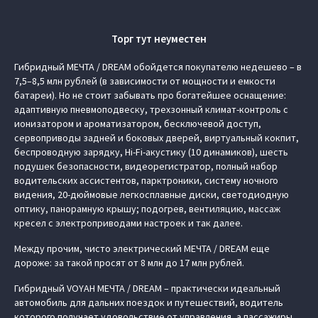
Торг тут неуместен
Гибридный МЕЧТА / DREAM обойдется покупателю недешево – в
7,5–8,5 млн рублей (в зависимости от мощности и емкости
батареи). Но не стоит забывать про богатейшее оснащение:
адаптивную пневмоподвеску, трехзонный климат-контроль с
ионизатором и ароматизатором, бесключевой доступ,
сервоприводы задней и боковых дверей, виртуальный кокпит,
беспроводную зарядку, Hi-Fi-акустику (10 динамиков), шесть
подушек безопасности, видеорегистратор, полный набор
водительских ассистентов, парктроники, систему ночного
видения, 20-дюймовые легкосплавные диски, светодиодную
оптику, панорамную крышу; подогрев, вентиляцию, массаж
кресел с электроприводами настроек и так далее.
Между прочим, чисто электрический МЕЧТА / DREAM еще
дороже: за такой просят от 8 млн до 17 млн рублей.
Гибридный VOYAH МЕЧТА / DREAM – практически идеальный
автомобиль для дальних поездок и путешествий, водитель
которого получает удовольствие от управления, а пассажиры