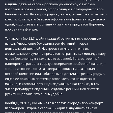
видишь даже не салон – роскошную квартиру с высоким
потолком и ровным полом, оформленную в благородных бело-
бежевых тонах. Во втором ряду – два раздельных «капитанских»
кресла. Кстати, это базовое оформление (комплектация всего
одна), и доплачивать больше ни за что не придется. Впрочем,
про цену – в финале.
Три экрана (по 12,3 дюйма каждый) занимают всю переднюю
панель. Управление большинством функций – через
центральный дисплей. Настроек так много, что на их
доскональное изучение придется потратить как минимум пару
часов (рекомендую сделать это заранее). Есть встроенный
видеорегистратор, а сверху, посередине приборной панели, –
«недремлющее око». Эта камера позволяет делать снимки
веселой компании или наблюдать за детьми в третьем ряду. А
еще с ее помощью система распознает, кто находится в
машине, и «‎вспоминает» индивидуальные настройки, в том
числе регулирует сиденья и ездовые режимы. Вся система
русифицирована, что очень удобно.
Вообще, МЕЧТА / DREAM – это в первую очередь про комфорт
пассажиров. Отделка салона шикарная: двухцветная кожа,