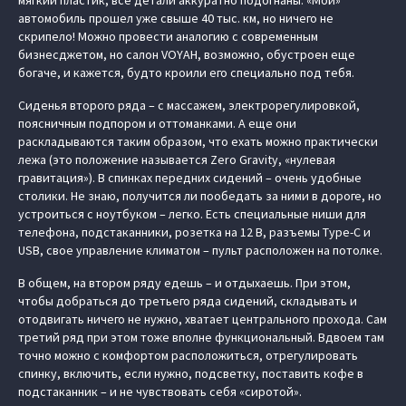
мягкий пластик, все детали аккуратно подогнаны. «Мой»
автомобиль прошел уже свыше 40 тыс. км, но ничего не
скрипело! Можно провести аналогию с современным
бизнесджетом, но салон VOYAH, возможно, обустроен еще
богаче, и кажется, будто кроили его специально под тебя.
Сиденья второго ряда – с массажем, электрорегулировкой,
поясничным подпором и оттоманками. А еще они
раскладываются таким образом, что ехать можно практически
лежа (это положение называется Zero Gravity, «нулевая
гравитация»). В спинках передних сидений – очень удобные
столики. Не знаю, получится ли пообедать за ними в дороге, но
устроиться с ноутбуком – легко. Есть специальные ниши для
телефона, подстаканники, розетка на 12 В, разъемы Type-C и
USB, свое управление климатом – пульт расположен на потолке.
В общем, на втором ряду едешь – и отдыхаешь. При этом,
чтобы добраться до третьего ряда сидений, складывать и
отодвигать ничего не нужно, хватает центрального прохода. Сам
третий ряд при этом тоже вполне функциональный. Вдвоем там
точно можно с комфортом расположиться, отрегулировать
спинку, включить, если нужно, подсветку, поставить кофе в
подстаканник – и не чувствовать себя «сиротой».