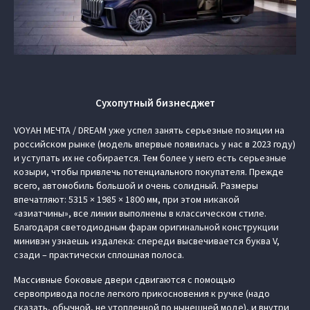
Сухопутный бизнесджет
VOYAH МЕЧТА / DREAM уже успел занять серьезные позиции на
российском рынке (модель впервые появилась у нас в 2023 году)
и уступать их не собирается. Тем более у него есть серьезные
козыри, чтобы привлечь потенциального покупателя. Прежде
всего, автомобиль большой и очень солидный. Размеры
впечатляют: 5315 × 1985 × 1800 мм, при этом никакой
«азиатчины», все линии выполнены в классическом стиле.
Благодаря светодиодным фарам оригинальной конструкции
минивэн узнаешь издалека: спереди высвечивается буква V,
сзади – практически сплошная полоса.
Массивные боковые двери сдвигаются с помощью
сервопривода после легкого прикосновения к ручке (надо
сказать, обычной, не утопленной по нынешней моде), и внутри