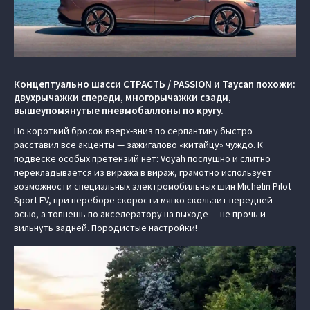
Концептуально шасси СТРАСТЬ / PASSION и Taycan похожи:
двухрычажки спереди, многорычажки сзади,
вышеупомянутые пневмобаллоны по кругу.
Но короткий бросок вверх-вниз по серпантину быстро
расставил все акценты — зажигалово «китайцу» чуждо. К
подвеске особых претензий нет: Voyah послушно и слитно
перекладывается из виража в вираж, грамотно использует
возможности специальных электромобильных шин Michelin Pilot
Sport EV, при переборе скорости мягко скользит передней
осью, а топнешь по акселератору на выходе — не прочь и
вильнуть задней. Породистые настройки!