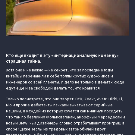
Кто еще входит в эту «интернациональную команду»,
страшная тайна.
Хотя оно и не важно — не секрет, что за последние годы
китайцы переманили к себе толпы крутых художников и
инженеров со всей планеты. И дело не только в деньгах: сюда
едут еще и за свободой делать то, что нравится.
Только посмотрите, что они творят! BYD, Zeekr, Avatr, HiPhi, Li,
Nio и прочие дебютанты пачками выкатывают серийные
машины, в каждой из которых хочется как минимум посидеть.
Что там по безликим Фольксвагенам, аморфным Мерседесам и
новым BMW, чьи дизайнеры словно отрабатывают проигрыш в
споре? Даже Теслы из тредовых автомобилей вдруг