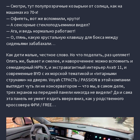
— Смотри, тут полупрозрачные козырьки от солнца, как на
машинах из 70-х!
— Офигеть, вот же вспомнили, круто!
— А сенсорные стеклоподъемники видел?
— Ага, и ведь нормально работают!
— О, глянь, какую хрустальную клавишу для бокса между
сиденьями забабахали…
Как дети малые, честное слово. Но что поделать, раз цепляет!
Опять же, бывает и смелее, и навороченнее: можно вспомнить и
семидверный HiPhi X, и экстравагантный интерьер Avatr 11, и
современные BYD с их морской тематикой и «гитарными
струнами» на дверях. Voyah СТРАСТЬ / PASSION в этой компании
выглядит чуть ли не консерватором — что мы, в самом деле,
трех экранов на передней панели никогда не видели? Да и сама
эта панель не умеет ездить вверх-вниз, как у родственного
кроссовера ФРИ / FREE…