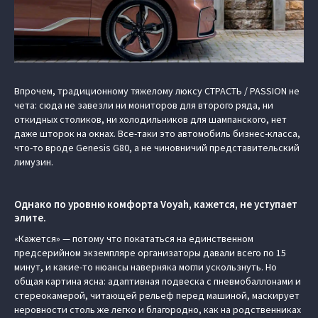
Впрочем, традиционному тяжелому люксу СТРАСТЬ / PASSION не
чета: сюда не завезли ни мониторов для второго ряда, ни
откидных столиков, ни холодильников для шампанского, нет
даже шторок на окнах. Все-таки это автомобиль бизнес-класса,
что-то вроде Genesis G80, а не чиновничий представительский
лимузин.
Однако по уровню комфорта Voyah, кажется, не уступает
элите.
«Кажется» — потому что покататься на единственном
предсерийном экземпляре организаторы давали всего по 15
минут, и какие-то нюансы наверняка могли ускользнуть. Но
общая картина ясна: адаптивная подвеска с пневмобаллонами и
стереокамерой, читающей рельеф перед машиной, маскирует
неровности столь же легко и благородно, как на родственниках