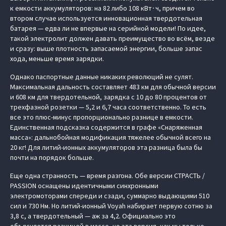
к емкости аккумуляторов: на 82 либо 108 кВт∙ч, причем во
втором случае используется инновационная твердотельная
батарея — едва ли не впервые на серийной модели! По идее,
такой электролит должен давать преимущество во всём, везде
и сразу: выше плотность запасаемой энергии, больше запас
хода, меньше время зарядки.
Однако паспортные данные никаких революций не сулят.
Максимальная дальность составляет 483 км для обычной версии
и 608 км для твердотельной, зарядка с 10 до 80 процентов от
трехфазной розетки — 5,2 и 6,7 часа соответственно. То есть
все это плюс-минус пропорционально разнице в емкости.
Единственная подсказка содержится в графе «Снаряженная
масса»: дальнобойная модификация тяжелее обычной всего на
20 кг! Для литий-ионных аккумуляторов эта разница была бы
почти на порядок больше.
Еще одна странность — время разгона. Обе версии СТРАСТЬ /
PASSION оснащены идентичными синхронными
электромоторами спереди и сзади, суммарно выдающими 510
сил и 730 Нм. Но литий-ионный Voyah набирает первую сотню за
3,8 с, а твердотельный — аж за 4,2. Официально это
объясняется разницей в массе, но эта версия, как мы только