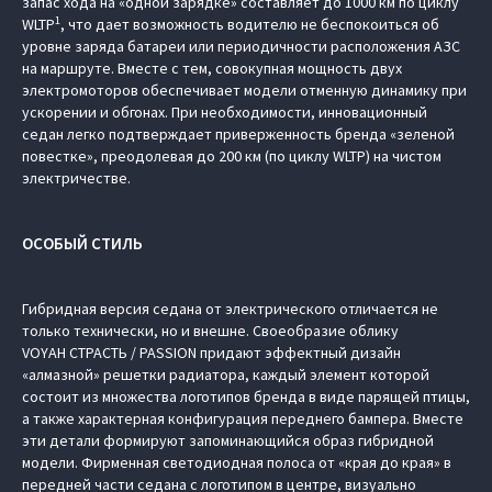
запас хода на «одной зарядке» составляет до 1000 км по циклу
1
WLTP
, что дает возможность водителю не беспокоиться об
уровне заряда батареи или периодичности расположения АЗС
на маршруте. Вместе с тем, совокупная мощность двух
электромоторов обеспечивает модели отменную динамику при
ускорении и обгонах. При необходимости, инновационный
седан легко подтверждает приверженность бренда «зеленой
повестке», преодолевая до 200 км (по циклу WLTP) на чистом
электричестве.
ОСОБЫЙ СТИЛЬ
Гибридная версия седана от электрического отличается не
только технически, но и внешне. Своеобразие облику
VOYAH СТРАСТЬ / PASSION придают эффектный дизайн
«алмазной» решетки радиатора, каждый элемент которой
состоит из множества логотипов бренда в виде парящей птицы,
а также характерная конфигурация переднего бампера. Вместе
эти детали формируют запоминающийся образ гибридной
модели. Фирменная светодиодная полоса от «края до края» в
передней части седана с логотипом в центре, визуально