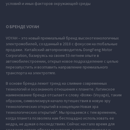
условий и иных факторов окружающей среды
О БРЕНДЕ VOYAH
VOYAH – это новый премиальный бренд высокотехнологичных
электромобилей, созданный в 2018 с фокусом на глобальные
продажи. Китайский автопроизводитель DongFeng Motor
Corporation, базируясь на своем 53-летнем опыте в
автомобилестроении, открыл новое подразделение с целью
перезапустить и возглавить направление премиального
транспорта на электротяге.
В основе бренда лежит тренд на слияние современных
технологий и осознанного отношения к планете. Латинское
наименование бренда отсылает к слову «Вояж» (Voyage), таким
образом, символизируя начало путешествия в новую эру
технологических открытий в концепции Новая эра
технологических открытий*. Мы прощаемся с тем временем,
когда планета позволяла нам беспощадно использовать ее
недра, не думая о последствиях. Сейчас настало время для
создания нового образа мышления, в котором природа и