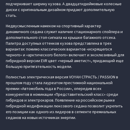
подчеркивает ширину кузова. А двадцатидюймовые колесные
диски с оригинальным дизайном придают дополнительную
стать.
Недвусмысленным намеком на спортивный характер
динамичного седана служит наличие стационарного спойлера и
дополнительного стоп-сигнала на крышке багажного отсека.
Палитра доступных оттенков кузова представлена в трех
вариантах: помимо классических вариантов «искрящегося
черного» и «арктического белого» включает и эксклюзивный для
гибридной версии EVR цвет «черный аметист», придающий еще
большую притягательность модели.
Полностью электрическая версия VOYAH СТРАСТЬ / PASSION в
прошлом году стала лауреатом престижной национальной
премии «Автомобиль года в России», опередив всех
конкурентов в номинации «Представительский класс» среди
гибридов и электрокаров. Появление на российском рынке
гибридной модификации люксового седана позволит укрепить
его позиции как одного из лидеров в сегменте премиальных
седанов на новых источниках энергии.