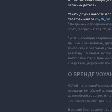
и штат высококвалифициров
запасных деталей.
Узнать другие новости и п
телеграм-канале
voyah_rus
.
1
По данным о продажах новы
3 лет, география: вся РФ,
2
WLTP –
всемирная гармониз
машины – бензиновые, дизе
приближен к реальным усло
автобану. Значения запаса
могут отличаться. Данный 
средством, дорожного пок
О БРЕНДЕ VOYA
VOYAH – это новый премиал
продажи. Китайский автопр
автомобилестроении, откры
транспорта на электротяге.
В основе бренда лежит тре