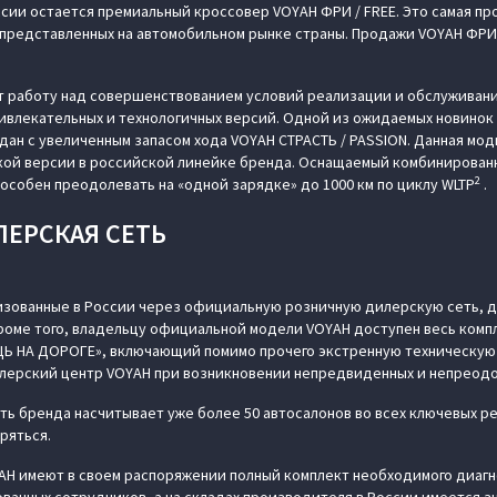
сии остается премиальный кроссовер VOYAH ФРИ / FREE. Это самая п
редставленных на автомобильном рынке страны. Продажи VOYAH ФРИ / 
 работу над совершенствованием условий реализации и обслуживани
ивлекательных и технологичных версий. Одной из ожидаемых новинок 
ан с увеличенным запасом хода VOYAH СТРАСТЬ / PASSION. Данная мо
кой версии в российской линейке бренда. Оснащаемый комбинирован
2
пособен преодолевать на «одной зарядке» до 1000 км по циклу WLTP
.
ЛЕРСКАЯ СЕТЬ
изованные в России через официальную розничную дилерскую сеть, д
Кроме того, владельцу официальной модели VOYAH доступен весь компл
Ь НА ДОРОГЕ», включающий помимо прочего экстренную техническую 
лерский центр VOYAH при возникновении непредвиденных и непреодо
ь бренда насчитывает уже более 50 автосалонов во всех ключевых ре
ряться.
H имеют в своем распоряжении полный комплект необходимого диаг