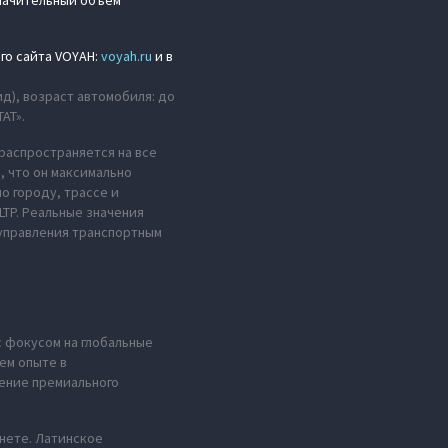
значительный объем
го сайта VOYAH:
voyah.ru
и в
ид), возраст автомобиля: до
АТ».
распространяется на все
, что он максимально
о городу, трассе и
LTP. Реальные значения
 управления транспортным
с фокусом на глобальные
ем опыте в
ение премиального
анете. Латинское