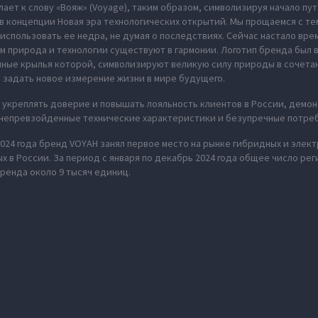
ает к слову «Вояж» (Voyage), таким образом, символизируя начало пу
в концепции Новая эра технологических открытий. Мы прощаемся с те
использовать ее недра, не думая о последствиях. Сейчас настало вре
м природа и технологии существуют в гармонии. Логотип бренда был
нные крылья которой, символизируют великую силу природы в сочета
 задать новое измерение жизни в мире будущего.
укреплять доверие и повышать лояльность клиентов в России, демон
 непревзойденные технические характеристики и безупречные потре
2024 года бренд VOYAH занял первое место на рынке гибридных и эле
 в России. За период с января по декабрь 2024 года общее число ре
ренда около 9 тысяч единиц.