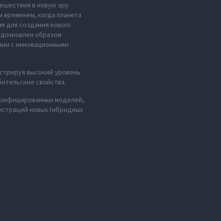
тешествия в новую эру
м временем, когда планета
мя для создания нового
 вдохновлен образом
нии с инновационными
стрируя высокий уровень
бительские свойства.
ктрифицированных моделей,
гистраций новых гибридных