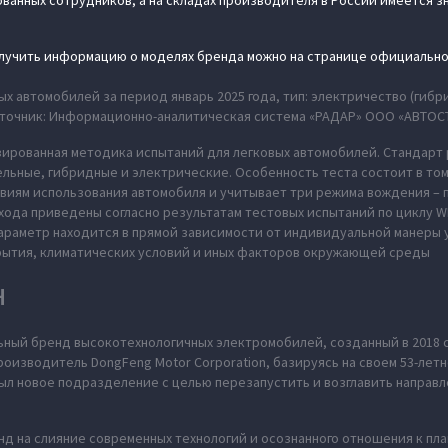
анных сотрудников, а на складах производителя в России имеется 
олучить информацию о моделях бренда можно на странице официально
х автомобилей за период январь 2025 года, тип: электричество (гибр
 источник: Информационно-аналитическая система «РАДАР» ООО «АВТОСТ
ированная методика испытаний для легковых автомобилей. Стандарт 
льные, гибридные и электрические. Особенность теста состоит в том
виям использования автомобиля и учитывает три режима вождения – п
 хода приведены согласно результатам тестовых испытаний по циклу W
параметр находится в прямой зависимости от индивидуальной манеры
рытия, климатических условий и иных факторов окружающей среды
H
ьный бренд высокотехнологичных электромобилей, созданный в 2018 
оизводитель DongFeng Motor Corporation, базируясь на своем 53-летн
л новое подразделение с целью перезапустить и возглавить направл
нд на слияние современных технологий и осознанного отношения к пл