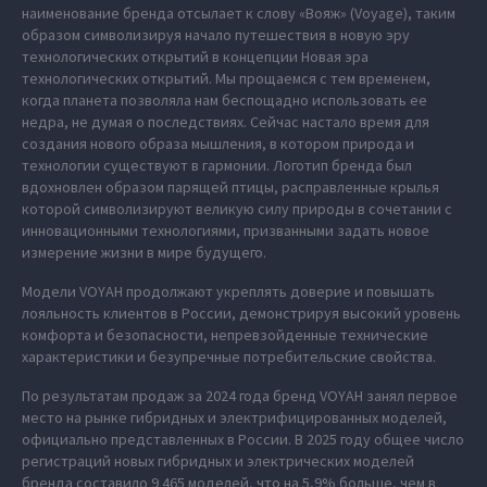
наименование бренда отсылает к слову «Вояж» (Voyage), таким
образом символизируя начало путешествия в новую эру
технологических открытий в концепции Новая эра
технологических открытий. Мы прощаемся с тем временем,
когда планета позволяла нам беспощадно использовать ее
недра, не думая о последствиях. Сейчас настало время для
создания нового образа мышления, в котором природа и
технологии существуют в гармонии. Логотип бренда был
вдохновлен образом парящей птицы, расправленные крылья
которой символизируют великую силу природы в сочетании с
инновационными технологиями, призванными задать новое
измерение жизни в мире будущего.
Модели VOYAH продолжают укреплять доверие и повышать
лояльность клиентов в России, демонстрируя высокий уровень
комфорта и безопасности, непревзойденные технические
характеристики и безупречные потребительские свойства.
По результатам продаж за 2024 года бренд VOYAH занял первое
место на рынке гибридных и электрифицированных моделей,
официально представленных в России. В 2025 году общее число
регистраций новых гибридных и электрических моделей
бренда составило 9 465 моделей, что на 5,9% больше, чем в