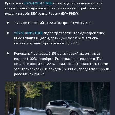
Кроссовер
VOYAH ФРИ / FREE
в очередной раз доказал свой
статус главного драйвера бренда и самой востребованной
модели на всём NEV-рынке России (EV + PHEV):
7 729 регистраций за 2025 год (рост +6% к 2024 г.).
VOYAH ФРИ / FREE
лидер трёх сегментов одновременно:
2
NEV-сегмента в целом, премиум-класса
NEV, а также
сегмента крупных кроссоверов (E/F-SUV).
Рекордный декабрь: 1 253 регистраций экземпляров
модели (+30% к ноябрю). Рыночная доля модели в NEV-
сегменте достигла 12,5% — наивысший показатель среди
электромобилей и гибридов (EV+PHEV), представленных на
российском рынке.