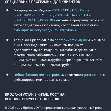
СПЕЦИАЛЬНЫЕ ПРОГРАММЫ ДЛЯ КЛИЕНТОВ
Госпрограммы
: Модели
VOYAH ФРИ / FREE Спорт
,
VOYAH ФРИ / FREE Спорт+
,
VOYAH МЕЧТА / DREAM
и
VOYAH СТРАСТЬ / PASSION
включены в программу льготного
автокредитования и лизинга, что позволяет получить
субсидию на покупку до 925 000 рублей
.
Трейд-ин
: При покупке по
программе трейд-ин
VOYAH ФРИ
/ FREE всех модификаций клиенты получают
дополнительную выгоду 325 000 рублей; при покупке
флагманского гибридного минивэна VOYAH МЕЧТА /
DREAM 2025 м.г — 400 000 рублей, при покупке VOYAH МЕЧТА
/ DREAM 2023-2024 м.г — 700 000 рублей.
Гибкие банковские программы
, в том числе
рассрочки
, с
субсидированием кредитных ставок.
ПРОДАЖИ VOYAH В КИТАЕ: РОСТ НА
ВЫСОКОКОНКУРЕНТНОМ РЫНКЕ
В 2025 году бренд VOYAH продемонстрировал уверенный рост