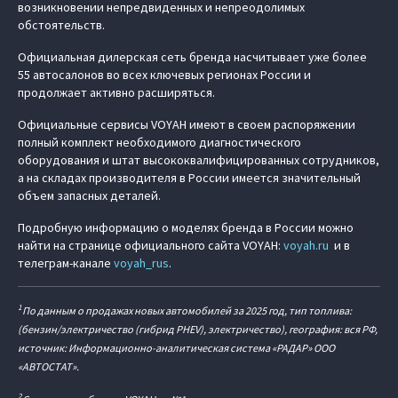
возникновении непредвиденных и непреодолимых
обстоятельств.
Официальная дилерская сеть бренда насчитывает уже более
55 автосалонов во всех ключевых регионах России и
продолжает активно расширяться.
Официальные сервисы VOYAH имеют в своем распоряжении
полный комплект необходимого диагностического
оборудования и штат высококвалифицированных сотрудников,
а на складах производителя в России имеется значительный
объем запасных деталей.
Подробную информацию о моделях бренда в России можно
найти на странице официального сайта VOYAH:
voyah.ru
и в
телеграм-канале
voyah_rus
.
1
По данным о продажах новых автомобилей за 2025 год, тип топлива:
(бензин/электричество (гибрид PHEV), электричество), география: вся РФ,
источник: Информационно-аналитическая система «РАДАР» ООО
«АВТОСТАТ».
2