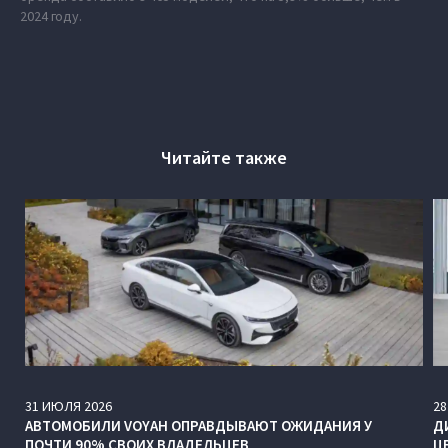
2024 году.
Читайте также
31
ИЮЛЯ
2026
28
АВТОМОБИЛИ VOYAH ОПРАВДЫВАЮТ ОЖИДАНИЯ У
Д
ПОЧТИ 90% СВОИХ ВЛАДЕЛЬЦЕВ
Ц