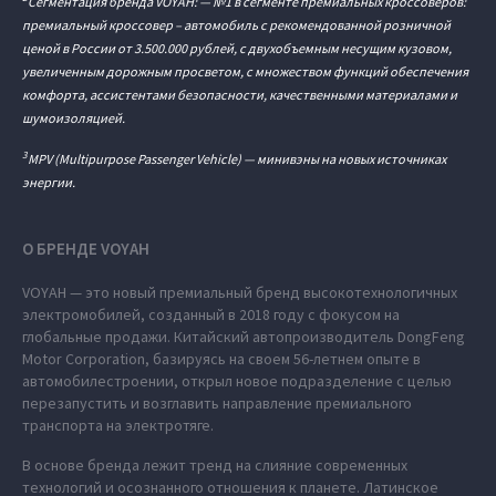
Сегментация бренда VOYAH: — №1 в сегменте премиальных кроссоверов:
премиальный кроссовер – автомобиль c рекомендованной розничной
ценой в России от 3.500.000 рублей, с двухобъемным несущим кузовом,
увеличенным дорожным просветом, с множеством функций обеспечения
комфорта, ассистентами безопасности, качественными материалами и
шумоизоляцией.
3
MPV (Multipurpose Passenger Vehicle) — минивэны на новых источниках
энергии.
О БРЕНДЕ VOYAH
VOYAH — это новый премиальный бренд высокотехнологичных
электромобилей, созданный в 2018 году с фокусом на
глобальные продажи. Китайский автопроизводитель DongFeng
Motor Corporation, базируясь на своем 56-летнем опыте в
автомобилестроении, открыл новое подразделение с целью
перезапустить и возглавить направление премиального
транспорта на электротяге.
В основе бренда лежит тренд на слияние современных
технологий и осознанного отношения к планете. Латинское