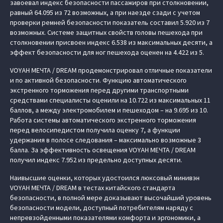
завоевал индекс безопасности пассажиров при столкновении,
равный 64.095 из 72 возможных, а при наезде сзади с учетом
проверки ремней безопасности показатель составил 5.920 из 7
возможных. Системе защитных свойств головы пешехода при
столкновении присвоен индекс 6.538 из максимальных десяти, а
эффект безопасности для ног пешехода оценен на 4.422 из 5.
VOYAH МЕЧТА / DREAM продемонстрировал отличные показатели
и по активной безопасности. Функцию автоматического
экстренного торможения перед другими транспортными
средствами специалисты оценили на 10.722 из максимальных 11
баллов, а между электромобилем и пешеходом – на 9.695 из 10.
Работа системы автоматического экстренного торможения
перед велосипедистом получила оценку 7, а функции
удержания в полосе следования – максимально возможные 3
балла. За эффективность освещения VOYAH МЕЧТА / DREAM
получил индекс 7.952 из предельно доступных десяти.
Наивысшие оценки, которых удостоился люксовый минивэн
VOYAH МЕЧТА / DREAM в тестах китайского стандарта
безопасности, в полной мере доказывают высочайший уровень
безопасности модели, доступный потребителям наряду с
непревзойденными показателями комфорта и эргономики, а