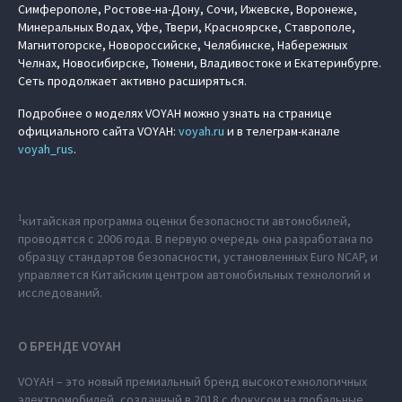
Симферополе, Ростове-на-Дону, Сочи, Ижевске, Воронеже,
Минеральных Водах, Уфе, Твери, Красноярске, Ставрополе,
Магнитогорске, Новороссийске, Челябинске, Набережных
Челнах, Новосибирске, Тюмени, Владивостоке и Екатеринбурге.
Сеть продолжает активно расширяться.
Подробнее о моделях VOYAH можно узнать на странице
официального сайта VOYAH:
voyah.ru
и в телеграм-канале
voyah_rus
.
1
китайская программа оценки безопасности автомобилей,
проводятся с 2006 года. В первую очередь она разработана по
образцу стандартов безопасности, установленных Euro NCAP, и
управляется Китайским центром автомобильных технологий и
исследований.
О БРЕНДЕ VOYAH
VOYAH – это новый премиальный бренд высокотехнологичных
электромобилей, созданный в 2018 с фокусом на глобальные