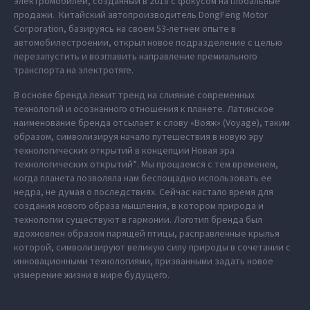
электромобилей, созданный в 2018 с фокусом на глобальные
продажи. Китайский автопроизводитель DongFeng Motor
Corporation, базируясь на своем 53-летнем опыте в
автомобилестроении, открыл новое подразделение с целью
перезапустить и возглавить направление премиального
транспорта на электротяге.
В основе бренда лежит тренд на слияние современных
технологий и осознанного отношения к планете. Латинское
наименование бренда отсылает к слову «Вояж» (Voyage), таким
образом, символизируя начало путешествия в новую эру
технологических открытий в концепции Новая эра
технологических открытий*. Мы прощаемся с тем временем,
когда планета позволяла нам беспощадно использовать ее
недра, не думая о последствиях. Сейчас настало время для
создания нового образа мышления, в котором природа и
технологии существуют в гармонии. Логотип бренда был
вдохновлен образом парящей птицы, расправленные крылья
которой, символизируют великую силу природы в сочетании с
инновационными технологиями, призванными задать новое
измерение жизни в мире будущего.