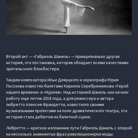
Второй акт — «Габриэль Шанель» — принципиально другая
история, это постановка, которая обладает всеми качествами
зрительского блокбастера.
Тандем композитора Ильи Демуцкого и хореографа Юрия
Посохова известен балетами Кирилла Серебренникова «Герой
нашего времени» и «Нуреев». Над историей Шанель они начали
работу еще летом 2018 года, а для режиссера и автора
либретто Алексея Франдетти, известного своими
музыкальными проектами на поле драматического театра, эта
история стала дебютом на балетной сцене.
Либретто — краткое изложение пути Габриэль Шанель с опорой
на несколько знаменитых фраз революционерки моды.