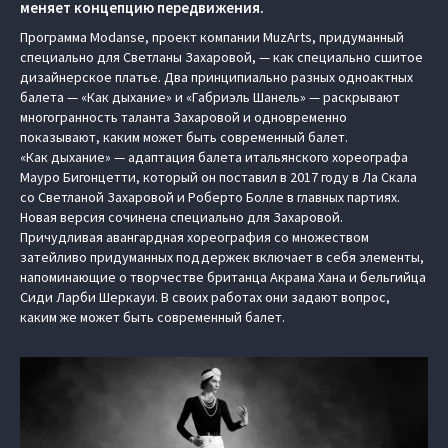
меняет концепцию передвижения.
Программа Modanse, проект компании MuzArts, придуманный
специально для Светланы Захаровой, — как специально сшитое
дизайнерское платье. Два принципиально разных одноактных
балета — «Как дыхание» и «Габриэль Шанель» — раскрывают
многогранность таланта Захаровой и одновременно
показывают, каким может быть современный балет.
«Как дыхание» — адаптация балета итальянского хореографа
Мауро Бигонцетти, который он поставил в 2017 году в Ла Скала
со Светланой Захаровой и Роберто Болле в главных партиях.
Новая версия сочинена специально для Захаровой.
Причудливая авангардная хореография со множеством
затейливо придуманных поддержек включает в себя элементы,
напоминающие о творчестве британца Акрама Хана и бельгийца
Сиди Ларби Шеркауи. В своих работах они задают вопрос,
каким же может быть современный балет.