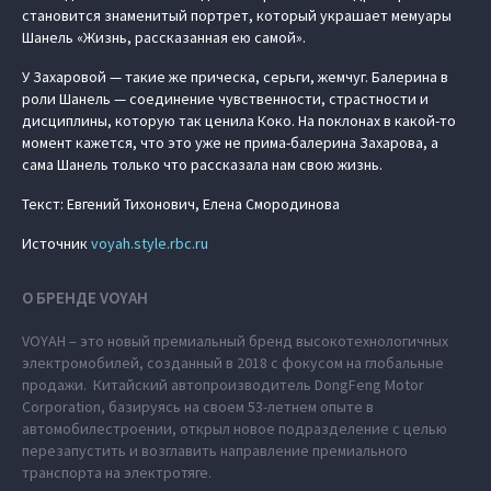
становится знаменитый портрет, который украшает мемуары
Шанель «Жизнь, рассказанная ею самой».
У Захаровой — такие же прическа, серьги, жемчуг. Балерина в
роли Шанель — соединение чувственности, страстности и
дисциплины, которую так ценила Коко. На поклонах в какой-то
момент кажется, что это уже не прима-балерина Захарова, а
сама Шанель только что рассказала нам свою жизнь.
Текст: Евгений Тихонович, Елена Смородинова
Источник
voyah.style.rbc.ru
О БРЕНДЕ VOYAH
VOYAH – это новый премиальный бренд высокотехнологичных
электромобилей, созданный в 2018 с фокусом на глобальные
продажи. Китайский автопроизводитель DongFeng Motor
Corporation, базируясь на своем 53-летнем опыте в
автомобилестроении, открыл новое подразделение с целью
перезапустить и возглавить направление премиального
транспорта на электротяге.