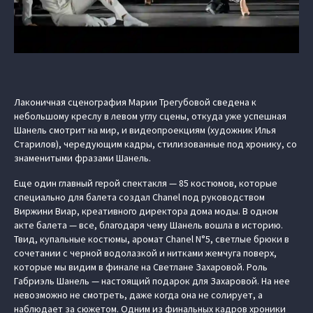
Лаконичная сценография Марии Трегубовой сведена к
небольшому креслу в левом углу сцены, откуда уже успешная
Шанель смотрит на мир, и видеопроекциям (художник Илья
Старилов), чередующим кадры, стилизованные под хронику, со
знаменитыми фразами Шанель.
Еще один главный герой спектакля — 85 костюмов, которые
специально для балета создал Chanel под руководством
Виржини Виар, креативного директора дома моды. В одном
акте балета — все, благодаря чему Шанель вошла в историю.
Твид, купальные костюмы, аромат Chanel N°5, светлые брюки в
сочетании с черной водолазкой и нитками жемчуга поверх,
которые мы видим в финале на Светлане Захаровой. Роль
Габриэль Шанель — настоящий подарок для Захаровой. На нее
невозможно не смотреть, даже когда она не солирует, а
наблюдает за сюжетом. Одним из финальных кадров хроники