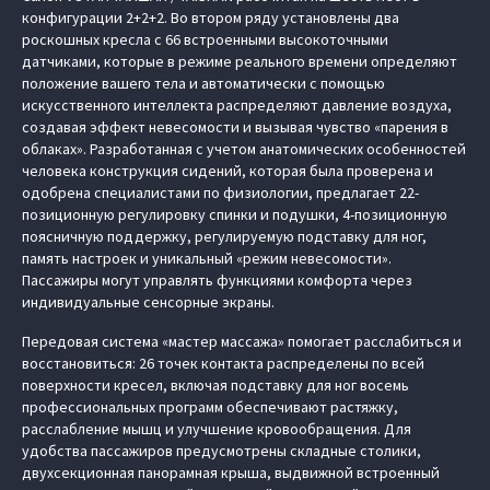
конфигурации 2+2+2. Во втором ряду установлены два
роскошных кресла с 66 встроенными высокоточными
датчиками, которые в режиме реального времени определяют
положение вашего тела и автоматически с помощью
искусственного интеллекта распределяют давление воздуха,
создавая эффект невесомости и вызывая чувство «парения в
облаках». Разработанная с учетом анатомических особенностей
человека конструкция сидений, которая была проверена и
одобрена специалистами по физиологии, предлагает 22-
позиционную регулировку спинки и подушки, 4-позиционную
поясничную поддержку, регулируемую подставку для ног,
память настроек и уникальный «режим невесомости».
Пассажиры могут управлять функциями комфорта через
индивидуальные сенсорные экраны.
Передовая система «мастер массажа» помогает расслабиться и
восстановиться: 26 точек контакта распределены по всей
поверхности кресел, включая подставку для ног восемь
профессиональных программ обеспечивают растяжку,
расслабление мышц и улучшение кровообращения. Для
удобства пассажиров предусмотрены складные столики,
двухсекционная панорамная крыша, выдвижной встроенный