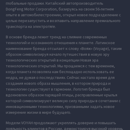
глобальные продажи. Китайский автопроизводитель
DongFeng Motor Corporation, базируясь на своем 56-летнем
опыте в автомобилестроении, открыл новое подразделение с
целью перезапустить и возглавить направление премиального
транспорта на электротяге.
В основе бренда лежит тренд на слияние современных
технологий и осознанного отношения к планете. Латинское
наименование бренда отсылает к слову «Вояж» (Voyage), таким
образом символизируя начало путешествия в новую эру
технологических открытий в концепции Новая эра
технологических открытий. Мы прощаемся с тем временем,
когда планета позволяла нам беспощадно использовать ее
недра, не думая о последствиях. Сейчас настало время для
создания нового образа мышления, в котором природа и
технологии существуют в гармонии. Логотип бренда был
вдохновлен образом парящей птицы, расправленные крылья
которой символизируют великую силу природы в сочетании с
инновационными технологиями, призванными задать новое
измерение жизни в мире будущего.
Модели VOYAH продолжают укреплять доверие и повышать
лояльность клиентов в России, демонстрируя высокий уровень