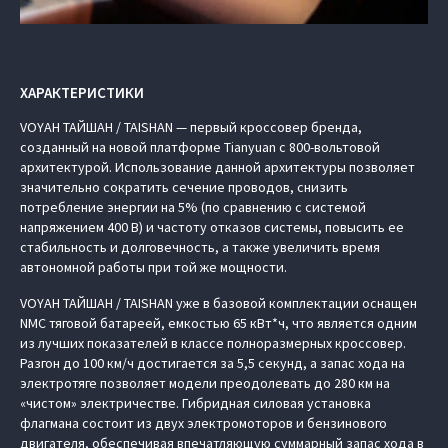
ХАРАКТЕРИСТИКИ
VOYAH ТАЙШАН / TAISHAN — первый кроссовер бренда,
созданный на новой платформе Tianyuan с 800-вольтовой
архитектурой. Использование данной архитектуры позволяет
значительно сократить сечение проводов, снизить
потребление энергии на 5% (по сравнению с системой
напряжением 400 В) и частоту отказов системы, повысить ее
стабильность и долговечность, а также увеличить время
автономной работы при той же мощности.
VOYAH ТАЙШАН / TAISHAN уже в базовой комплектации оснащен
NMC тяговой батареей, емкостью 65 кВт*ч, что является одним
из лучших показателей в классе полноразмерных кроссовер.
Разгон до 100 км/ч достигается за 5,5 секунд, а запас хода на
электротяге позволяет модели преодолевать до 280 км на
«чистом» электричестве. Гибридная силовая установка
флагмана состоит из двух электромоторов и бензинового
двигателя, обеспечивая впечатляющую суммарный запас хода в