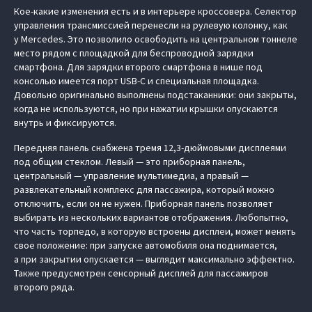
Кое-какие изменения есть и в интерьере кроссовера. Селектор
управления трансмиссией перенесли на рулевую колонку, как
у Mercedes. Это позволило освободить на центральном тоннеле
место рядом с площадкой для беспроводной зарядки
смартфона. Для зарядки второго смартфона в нише под
консолью имеется порт USB-C и специальная площадка.
Довольно оригинально выполнены подстаканники: они закрыты,
когда не используются, но при нажатии крышки опускаются
внутрь и фиксируются.
Передняя панель снабжена тремя 12,3-дюймовыми дисплеями
под общим стеклом. Левый — это приборная панель,
центральный — управление мультимедиа, а правый —
развлекательный комплекс для пассажира, который можно
отключить, если он не нужен. Приборная панель позволяет
выбирать из нескольких вариантов отображения. Любопытно,
что часть торпедо, в которую встроены дисплеи, может менять
свое положение: при запуске автомобиля она поднимается,
а при закрытии опускается — выглядит максимально эффектно.
Также предусмотрен сенсорный дисплей для пассажиров
второго ряда.