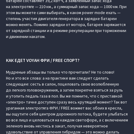
батареи составляет 39,2 кВт·ч, а заявленный запас хода
на электротяге — 210 км., а суммарный запас хода — 1000 км. При
этом вы можете сами выбирать, в каком power mode ехать —
степень участия двигателя-генератора в зарядке батареи
можно менять. Помимо зарядки от мотора, батарея заряжается
от зарядной станции и в режиме рекуперации при торможении
и движении накатом.
КАК ЕДЕТ VOYAH ФРИ / FREE СПОРТ?
Мудреные абзацы вы только что прочитали? Не то слово!
Но и это все слова: а на практике вам следует сделать
следующее: сесть в салон, поцеловать свою возлюбленную
до легкого головокружения, а затем покрепче взяться за руль
и утопить педаль газа в пол. Вы же помните, что с приставкой
«электро» тачке доступен сразу весь крутящий момент? Так вот
ураганная электротяга ФРИ / FREE вожмет вас обоих в кресла,
вы ощутите себя центром дорожного потока, будете улыбаться
во все лицо и целоваться на каждом светофоре, а с включением
зеленого вновь нестись в закат, получая невероятное
удовольствие от управления гибридом — это можно делать