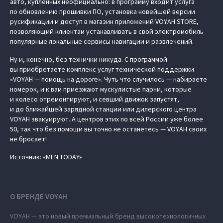
авто, купленных неофициально: в программу входит услуга
по обновлению прошивки ПО, установка новейшей версии
русификации и доступ в магазин приложений VOYAH STORE,
позволяющий клиентам устанавливать в свой электромобиль
популярные локальные сервисы навигации и развлечений.
Ну и, конечно, без технички никуда. С программой
вы приобретаете комплекс услуг технической поддержки
«VOYAH — помощь на дороге». Чуть что случилось — набираете
номерок, и к вам приезжают мускулистые парни, которые
и колесо отремонтируют, и севший движок запустят,
и до ближайшей зарядной станции или дилерского центра
VOYAH эвакуируют. А центров этих по всей России уже более
50, так что без помощи вы точно не останетесь — VOYAH своих
не бросает!
Источник: «MEN TODAY»
О БРЕНДЕ VOYAH
VOYAH — это новый премиальный бренд высокотехнологичных