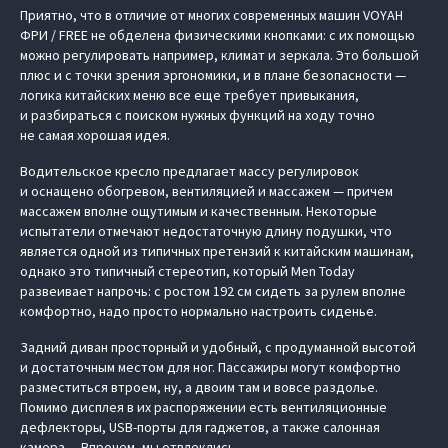
Приятно, что в отличие от многих современных машин VOYAH
ФРИ / FREE не обделена физическими кнопками: с их помощью
можно регулировать например, климат и зеркала. Это большой
плюс и с точки зрения эргономики, и в плане безопасности —
логика китайских меню все еще требует привыкания,
и разбираться с поиском нужных функций на ходу точно
не самая хорошая идея.
Водительское кресло предлагает массу регулировок
и оснащено обогревом, вентиляцией и массажем — причем
массажем вполне ощутимым и качественным. Некоторые
испытатели отмечают недостаточную длину подушки, что
является одной из типичных претензий к китайским машинам,
однако это типичный стереотип, который Men Today
развеивает напрочь: с ростом 192 см сидеть за рулем вполне
комфортно, надо просто нормально настроить сиденье.
Задний диван просторный и удобный, с продуманной высотой
и достаточным местом для ног. Пассажиры могут комфортно
разместиться втроем, ну, а двоим там и вовсе раздолье.
Помимо дисплея в их распоряжении есть вентиляционные
дефлекторы, USB-порты для гаджетов, а также салонная
камера… Впрочем, мы отвлеклись.