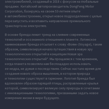
электромобилей, созданный в 2018 с фокусом на глобальные
продажи. Китайский автопроизводитель DongFeng Motor
Corporation, базируясь на своем 53-летнем опыте
в автомобилестроении, открыл новое подразделение с целью
перезапустить и возглавить направление премиального
транспорта на электротяге.
В основе бренда лежит тренд на слияние современных
технологий и осознанного отношения к планете. Латинское
наименование бренда отсылает к слову «Вояж» (Voyage), таким
образом, символизируя начало путешествия в новую эру
технологических открытий в концепции Новая эра
технологических открытий*. Мы прощаемся с тем временем,
когда планета позволяла нам беспощадно использовать
ее недра, не думая о последствиях. Сейчас настало время для
создания нового образа мышления, в котором природа
и технологии существуют в гармонии. Логотип бренда был
вдохновлен образом парящей птицы, расправленные крылья
которой, символизируют великую силу природы в сочетании
с инновационными технологиями, призванными задать новое
измерение жизни в мире будущего.