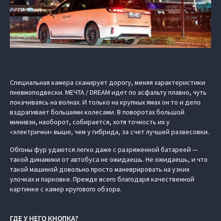
Специальная камера сканирует дорогу, меняя характеристики
пневмоподвески. МЕЧТА / DREAM идет по асфальту плавно, чуть
покачиваясь на волнах. И только на крупных ямах он то и дело
вздрагивает большими колесами. В поворотах большой
минивэн, наоборот, собирается, хотя точность их у
«электрички» выше, чем у гибрида, за счет лучшей развесовки.
Обгоны фур удаются легко даже с разряженной батареей —
такой динамики от автобуса не ожидаешь. Не ожидаешь, и что
такой машиной довольно просто маневрировать на узких
улочках и парковке. Прежде всего благодаря качественной
картинке с камер кругового обзора.
ГДЕ У НЕГО КНОПКА?