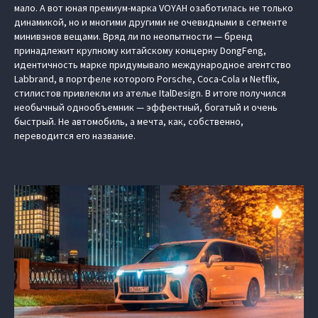
мало. А вот юная премиум-марка VOYAH озаботилась не только
динамикой, но и многими другими не очевидными в сегменте
минивэнов вещами. Вряд ли по неопытности — бренд
принадлежит крупному китайскому концерну DongFeng,
идентичность марке придумывало международное агентство
Labbrand, в портфеле которого Porsche, Coca-Cola и Netflix,
стилистов привлекли из ателье ItalDesign. В итоге получился
необычный однообъемник — эффектный, богатый и очень
быстрый. Не автомобиль, а мечта, как, собственно,
переводится его название.