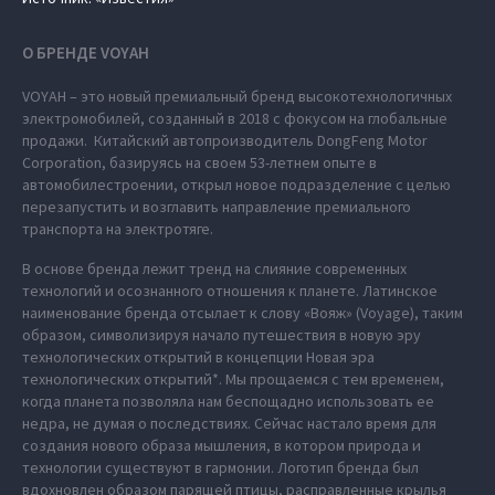
О БРЕНДЕ VOYAH
VOYAH – это новый премиальный бренд высокотехнологичных
электромобилей, созданный в 2018 с фокусом на глобальные
продажи. Китайский автопроизводитель DongFeng Motor
Corporation, базируясь на своем 53-летнем опыте в
автомобилестроении, открыл новое подразделение с целью
перезапустить и возглавить направление премиального
транспорта на электротяге.
В основе бренда лежит тренд на слияние современных
технологий и осознанного отношения к планете. Латинское
наименование бренда отсылает к слову «Вояж» (Voyage), таким
образом, символизируя начало путешествия в новую эру
технологических открытий в концепции Новая эра
технологических открытий*. Мы прощаемся с тем временем,
когда планета позволяла нам беспощадно использовать ее
недра, не думая о последствиях. Сейчас настало время для
создания нового образа мышления, в котором природа и
технологии существуют в гармонии. Логотип бренда был
вдохновлен образом парящей птицы, расправленные крылья