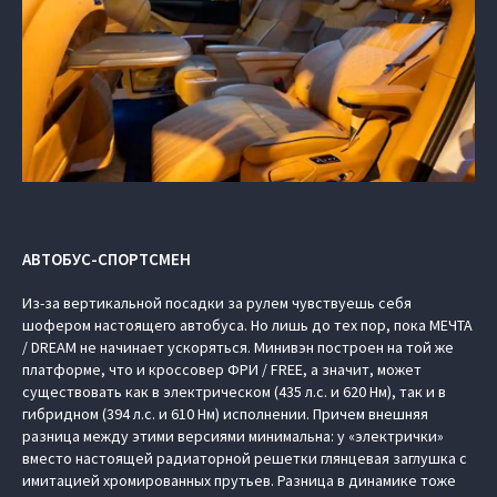
АВТОБУС-СПОРТСМЕН
Из-за вертикальной посадки за рулем чувствуешь себя
шофером настоящего автобуса. Но лишь до тех пор, пока МЕЧТА
/ DREAM не начинает ускоряться. Минивэн построен на той же
платформе, что и кроссовер ФРИ / FREE, а значит, может
существовать как в электрическом (435 л.с. и 620 Нм), так и в
гибридном (394 л.с. и 610 Нм) исполнении. Причем внешняя
разница между этими версиями минимальна: у «электрички»
вместо настоящей радиаторной решетки глянцевая заглушка с
имитацией хромированных прутьев. Разница в динамике тоже