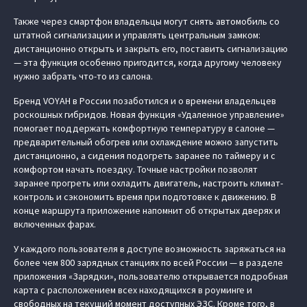
Также через смартфон владельцы могут снять автомобиль со
штатной сигнализации и управлять центральным замком:
дистанционно открыть и закрыть его, поставить сигнализацию
— эта функция особенно пригодится, когда другому человеку
нужно забрать что-то из салона.
Бренд VOYAH в России позаботился и о времени владельцев
роскошных гибридов. Новая функция «Удаленное управление»
помогает поддержать комфортную температуру в салоне —
предварительный обогрев или охлаждение можно запустить
дистанционно, а сидения подогреть заранее по таймеру и с
комфортом начать поездку. Точные настройки позволят
заранее прогреть или охладить двигатель, настроить климат-
контроль и сэкономить время при подготовке к движению. В
конце маршрута приложение напомнит об открытых дверях и
включенных фарах.
У каждого пользователя в доступе возможность заряжаться на
более чем 800 зарядных станциях по всей России — в разделе
приложения «Зарядки», пользователю открывается подробная
карта с расположением всех находящихся в роуминге и
свободных на текущий момент доступных ЭЗС. Кроме того, в