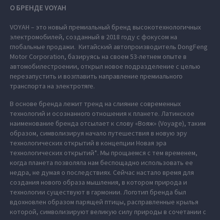
О БРЕНДЕ VOYAH
VOYAH – это новый премиальный бренд высокотехнологичных
электромобилей, созданный в 2018 году с фокусом на
глобальные продажи. Китайский автопроизводитель DongFeng
Motor Corporation, базируясь на своем 53-летнем опыте в
автомобилестроении, открыл новое подразделение с целью
перезапустить и возглавить направление премиального
транспорта на электротяге.
В основе бренда лежит тренд на слияние современных
технологий и осознанного отношения к планете. Латинское
наименование бренда отсылает к слову «Вояж» (Voyage), таким
образом, символизируя начало путешествия в новую эру
технологических открытий в концепции Новая эра
технологических открытий*. Мы прощаемся с тем временем,
когда планета позволяла нам беспощадно использовать ее
недра, не думая о последствиях. Сейчас настало время для
создания нового образа мышления, в котором природа и
технологии существуют в гармонии. Логотип бренда был
вдохновлен образом парящей птицы, расправленные крылья
которой, символизируют великую силу природы в сочетании с