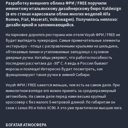
Разработку внешнего облика ФРИ / FREE поручили
именитому итальянскому дизайнерскому бюро Italdesign
(в его стенах нарисовали облик многих моделей Alfa
Romeo, Fiat, Maserati, Volkswagen). Получилось неплохо:
дизайн яркий и запоминающийся.
На парковке дорогого ресторана или отеля Voyah ФРИ / FREE не
будет выглядеть чужеродно. Самые примечательные элементы
экстерьера – птица с расправленными крыльями на шильдике,
обтекаемые линии и утапливаемые заподлицо с кузовом
дверные ручки. Китайцы уверяют, что работоспособность
последних рассчитана до -30° C. А ведь в России бывают
морозы и похлеще! Интересно будет посмотреть, как
функционируют такие ручки в зимней Сибири.
Voyah ФРИ / FREE кажется меньше, чем есть на самом деле. При
мимолетном взгляде его можно принять за среднеразмерный
автомобиль. На самом деле перед нами весьма крупный
кроссовер с без малого 5-метровой длиной. По габаритам он
схож с Lexus RX и Volvo XC90. А это уже практически высшая лига.
БОГАТАЯ АТМОСФЕРА