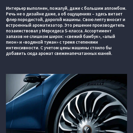
Интерьер выполнен, пожалуй, даже с большим апломбом.
Речь не о дизайне даже, а об ощущениях – здесь витает
флер породистой, дорогой машины. Свою лепту вносит и
встроенный ароматизатор. Это решение производитель
позаимствовал у Мерседеса S-класса. Ассортимент
запахов не слишком широк: «свежий бамбук», «алый
пион» и «водяной туман» с тремя степенями
интенсивности. С учетом цены машины стоило бы
добавить сюда аромат свеженапечатанных юаней.