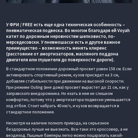
У ФРИ / FREE есть еще одна техническая особенность –
пневматическая подвеска. Во многом благодаря ей Voyah
катит по дорожным неровностям шелковисто, по-
мерседесовски. У пневмошасси есть и другое важное
преимущество – возможность менять клиренс
(расстояние от амортизаторов, масляного поддона
двигателя или глушителя до поверхности дороги).
В стандартном положении дорожный просвет равен 158 см. Если
активировать спортивный режим, кузов присядет на 3 см,
добавляя стабильности при движении на высокой скорости.
При режиме Outing (вне дома) просвет вырастет до 21 см, как у
заправского внедорожника. Но ехать в нем не слишком
комфортно, потому что у амортизатора подвески уменьшается
ход отбоя. Стоит набрать 40 км/ч, и кузов возвращается в
стандартное положение.
Несмотря на наличие полного привода, на серьезное
бездорожье лучше не выезжать. Все-таки это кроссовер, а не
вездеход. Пышные бамперы легко можно поцарапать какой-