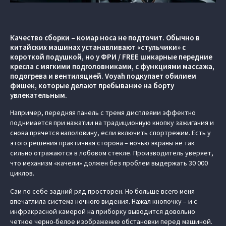
Качество сборки – комар носа не подточит. Обычно в
китайских машинах устанавливают «стульчики» с
короткой подушкой, но у ФРИ / FREE шикарные передние
кресла с мягкими подголовниками, с функциями массажа,
подогрева и вентиляцией. Voyah подкупает обилием
фишек, которые делают пребывание на борту
увлекательным.
Например, передняя панель с тремя дисплеями эффектно
поднимается при нажатии на традиционную кнопку зажигания и
снова прячется наполовину, если включить спортрежим. Есть у
этого решения практичная сторона – ночью экраны не так
сильно отражаются в лобовом стекле. Производитель уверяет,
что механизм «качели» должен без проблем выдержать 30 000
циклов.
Сам по себе задний ряд просторен. Но больше всего меня
впечатлила система ночного видения. Нажал кнопочку – и с
инфракрасной камерой на приборку выводится довольно
четкое черно-белое изображение обстановки перед машиной.