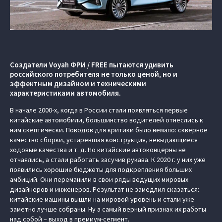
Создатели Voyah ФРИ / FREE пытаются удивить
российского потребителя не только ценой, но и
эффектным дизайном и техническими
характеристиками автомобиля.
В начале 2000-х, когда в России стали появляться первые
китайские автомобили, большинство водителей отнеслись к
ним скептически. Поводов для критики было немало: скверное
качество сборки, устаревшая конструкция, невыдающиеся
ходовые качества и т. д. Но китайские автоконцерны не
отчаялись, а стали работать засучив рукава. К 2020 г. у них уже
появились хорошие бюджеты для подкрепления больших
амбиций. Они переманили в свои ряды ведущих мировых
дизайнеров и инженеров. Результат не замедлил сказаться:
китайские машины вышли на мировой уровень и стали уже
заметно лучше собраны. Ну а самый верный признак их работы
над собой – выход в премиум-сегмент.