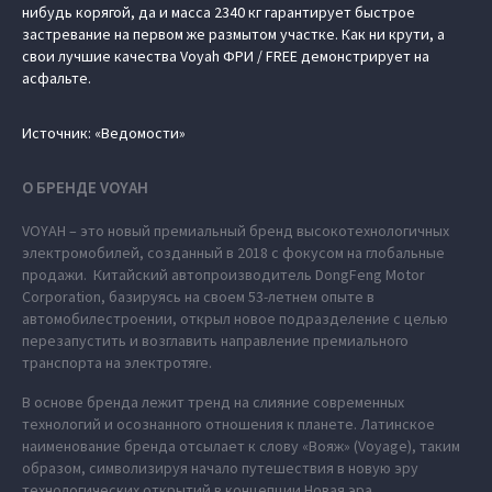
нибудь корягой, да и масса 2340 кг гарантирует быстрое
застревание на первом же размытом участке. Как ни крути, а
свои лучшие качества Voyah ФРИ / FREE демонстрирует на
асфальте.
Источник: «Ведомости»
О БРЕНДЕ VOYAH
VOYAH – это новый премиальный бренд высокотехнологичных
электромобилей, созданный в 2018 с фокусом на глобальные
продажи. Китайский автопроизводитель DongFeng Motor
Corporation, базируясь на своем 53-летнем опыте в
автомобилестроении, открыл новое подразделение с целью
перезапустить и возглавить направление премиального
транспорта на электротяге.
В основе бренда лежит тренд на слияние современных
технологий и осознанного отношения к планете. Латинское
наименование бренда отсылает к слову «Вояж» (Voyage), таким
образом, символизируя начало путешествия в новую эру
технологических открытий в концепции Новая эра