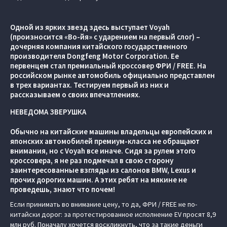
Одной из ярких звезд здесь выступает Voyah
(произносится «Во-йя» с ударением на первый слог) –
дочерняя компания китайского государственного
производителя Dongfeng Motor Corporation. Ее
первенцем стал премиальный кроссовер ФРИ / FREE. На
российском рынке автомобиль официально представлен
в трех вариантах. Тестируем первый из них и
рассказываем о своих впечатлениях.
НЕВЕДОМА ЗВЕРУШКА
Обычно на китайские машины владельцы европейских и
японских автомобилей премиум-класса не обращают
внимания, но с Voyah все иначе. Сидя за рулем этого
кроссовера, я не раз подмечал в свою сторону
заинтересованные взгляды из салонов BMW, Lexus и
прочих дорогих машин. А этих ребят на мякине не
проведешь, знают что почем!
Если принимать во внимание цену, то да, ФРИ / FREE не по-
китайски дорог: за протестированное исполнение EV просят 8,9
млн руб. Поначалу хочется воскликнуть, что за такие деньги