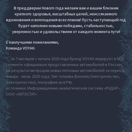
В преддверии Нового года желаем вам и вашим близким
крепкого здоровья, масштабных целей, неиссякаемого
вдохновения и воплощения всех планов! Пусть наступающий год
будет наполнен новыми победами, стабильностью,
уверенностью и удовольствием от каждого момента пути!
С наилучшими пожеланиями,
Команда VOYAH.
* - за 7 месяцев с начала 2025 года бренд VOYAH лидирует в NEV-
сегменте официально представленных автомобилей в России
по результатам продаж новых легковых автомобилей за период
январь - июль 2025 года, Тип топлива (Бензин/Электричество,
Электричество), география: вся РФ,
источники: Информационно-аналитическая система «РАДАР»
ООО «АВТОСТАТ».