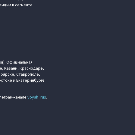
зиции в сегменте
ов). Официальная
е, Казани, Краснодаре,
ноярске, Ставрополе,
стоке и Екатеринбурге.
елеграм-канале
voyah_rus
.