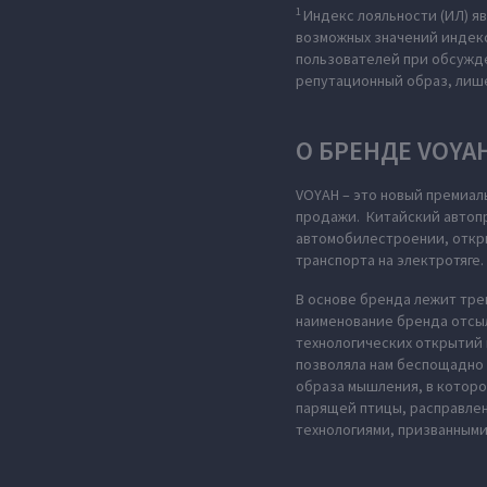
1
Индекс лояльности (ИЛ) 
возможных значений индекса
пользователей при обсужде
репутационный образ, лиш
О БРЕНДЕ VOYA
VOYAH – это новый премиал
продажи. Китайский автопр
автомобилестроении, откры
транспорта на электротяге.
В основе бренда лежит тре
наименование бренда отсыл
технологических открытий 
позволяла нам беспощадно 
образа мышления, в которо
парящей птицы, расправле
технологиями, призванными