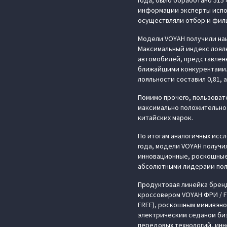
года, было обработано 515
информации эксперты испо
осуществляли отбор и фил
Модели VOYAH получили на
Максимальный индекс лояль
автомобилей, представленны
ближайшими конкурентами. 
лояльности составил 0,81,
Помимо прочего, пользоват
максимально положительно 
китайских марок.
По итогам аналогичных иссл
года, модели VOYAH получи
инновационные, роскошные
абсолютными лидерами поль
Продуктовая линейка брен
кроссовером VOYAH ФРИ / FR
FREE), роскошным минивэно
электрическим седаном биз
передовых технологий, ин