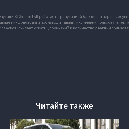
епутацией Sidorin LAB работает с репутацией брендов и персон, осущ
ыявляет инфоповоды и производит аналитику мнений пользователей, 
сплесков, считает охваты упоминаний и количество реакций пользов
Читайте также