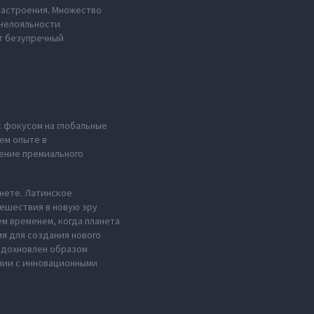
настроения. Множество
 нелояльности
ет безупречный
с фокусом на глобальные
ем опыте в
ение премиального
анете. Латинское
тешествия в новую эру
м временем, когда планета
мя для создания нового
 вдохновлен образом
нии с инновационными