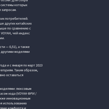
России. Для сбора
 системы которых
 запросам.
ких потребителей.
ше других китайских
выше по сравнению с
 VOYAH, чей индекс
ции.
и — 0,51), а также
с другими моделями
ода и с января по март 2023
егориям. Таким образом,
вно оставаться
 моделями: люксовым
пасом хода (VOYAH ФРИ /
также инновационным
ря использованию
овню комфорта и