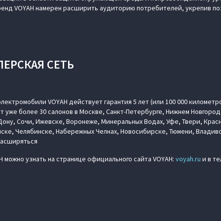
ренд VOYAH намерен расширить аудиторию потребителей, укрепив по
ЛЕРСКАЯ СЕТЬ
лектромобили VOYAH действует гарантия 5 лет (или 100 000 километр
т уже более 30 салонов в Москве, Санкт-Петербурге, Нижнем Новгород
ону, Сочи, Ижевске, Воронеже, Минеральных Водах, Уфе, Твери, Крас
ске, Челябинске, Набережных Челнах, Новосибирске, Тюмени, Владиво
расширяться
 можно узнать на странице официального сайта VOYAH:
voyah.ru
и в т