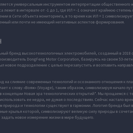
является универсальным инструментом интерпретации общественного 
 лежит в интервале от -1 до 1, где ИЛ = -1 означает крайнюю степень
нии в Сети объекта мониторинга, в то время как ИЛ = 1 символизиру
енный или почти не имеющий негативных аспектов формирования.
H
ьный бренд высокотехнологичных электромобилей, созданный в 2018 
оизводитель DongFeng Motor Corporation, базируясь на своем 53-летн
л новое подразделение с целью перезапустить и возглавить направл
нд на слияние современных технологий и осознанного отношения к пл
ает к слову «Вояж» (Voyage), таким образом, символизируя начало пу
в концепции Новая эра технологических открытий*. Мы прощаемся с те
использовать ее недра, не думая о последствиях. Сейчас настало вре
м природа и технологии существуют в гармонии. Логотип бренда был
нные крылья которой, символизируют великую силу природы в сочета
 задать новое измерение жизни в мире будущего.