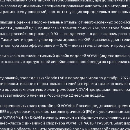
 492 упоминания о китайских автомобильных марках, представленных в 
льзовали оригинальные специализированные алгоритмы мониторинга,
ьтрацию всех упоминаний, соответствующих определенным поисковым
ивысшие оценки и положительные отзывы от многочисленных российс
ности , равный 0,91, пришелся на трансмиссию VOYAH, что втрое боль
х на российском рынке, а 0,90 — на подвеску — в два с лишним раза 
Также почти вдвое лучше прочих игроков из КНР оказались двигатели
 а в полтора раза эффективнее — 0,70 — показатель стоимости продук
ели высоко оценили стильный дизайн моделей VOYAH (индекс лояльност
отозвались о продуктовой линейке люксового бренда по сравнению 
едований, проведенных Sidorin LAB в периоды с июля по декабрь 2022 г
ли положительные отзывы пользователей интернета также по всем кат
 и высокотехнологичные электромобили VOYAH продолжают полнопра
зовательского мнения в России уже 12 месяцев подряд.
да премиальных электромобилей VOYAH в России представлена тремя
EE в двух версиях, полностью электрической (EV) и с увеличенным за
м VOYAH МЕЧТА / DREAM в электрическом и гибридном исполнении, а 
нес-класса с динамикой спорткара VOYAH СТРАСТЬ / PASSION. Благода
новаций в области защиты окружающей среды и непревзойденному ур