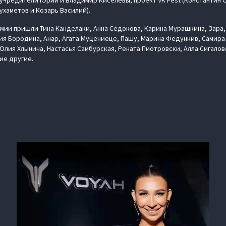
о учредители Юрий и Владимир Киселевы, проект VK Fest (Константин 
Мухаметов и Козарь Василий).
ии пришли Тина Канделаки, Анна Седокова, Карина Мурашкина, Зара, 
ия Бородина, Анар, Агата Муцениеце, Пашу, Марина Федункив, Самира
лия Хлынина, Настасья Самбурская, Рената Пиотровски, Алла Сигалова
ие другие.