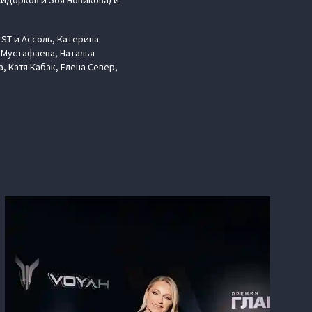
Сидорков и Зоя Новикова) и
ST и Ассоль, Катерина
 Мустафаева, Наталья
, Катя Кабак, Елена Север,