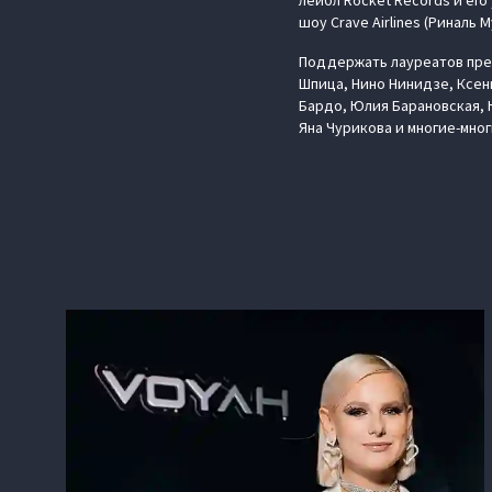
лейбл Rocket Records и ег
шоу Crave Airlines (Риналь 
Поддержать лауреатов прем
Шпица, Нино Нинидзе, Ксен
Бардо, Юлия Барановская, Ю
Яна Чурикова и многие-мног