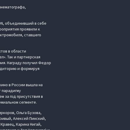
инематографа,
ON, объединивший в себе
роприятия проявили к
ектромобиля, ставшего
тов в области
л». Так и партнерская
ния. Награду получил Федор
аудиторию и формируя
кино в России вышла на
т парадигму
м за год присутствия в
емиальном сегменте.
ркоров, Ольга Бузова,
гривый, Алексей Пинский,
 Кравец, Карина Нигай,