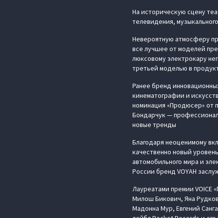
На историческую сцену те
телевидения, музыкального
Невероятную атмосферу пр
все лучшее от моделей пре
люксовому электрокару не
третьей моделью в продук
Ранее бренд инновационны
кинематографии и искусств
номинация «Продюсер» от п
Бондарчук — профессионал,
новые тренды
Благодаря неоценимому вкл
качественно новый уровен
автомобильного мира и эле
России бренд VOYAH заслуж
Лауреатами премии VOICE «
Милош Бикович, Яна Рудков
Мадонна Мур, Евгений Санга