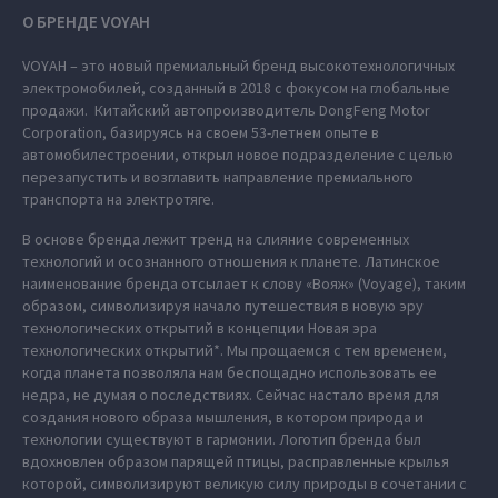
О БРЕНДЕ VOYAH
VOYAH – это новый премиальный бренд высокотехнологичных
электромобилей, созданный в 2018 с фокусом на глобальные
продажи. Китайский автопроизводитель DongFeng Motor
Corporation, базируясь на своем 53-летнем опыте в
автомобилестроении, открыл новое подразделение с целью
перезапустить и возглавить направление премиального
транспорта на электротяге.
В основе бренда лежит тренд на слияние современных
технологий и осознанного отношения к планете. Латинское
наименование бренда отсылает к слову «Вояж» (Voyage), таким
образом, символизируя начало путешествия в новую эру
технологических открытий в концепции Новая эра
технологических открытий*. Мы прощаемся с тем временем,
когда планета позволяла нам беспощадно использовать ее
недра, не думая о последствиях. Сейчас настало время для
создания нового образа мышления, в котором природа и
технологии существуют в гармонии. Логотип бренда был
вдохновлен образом парящей птицы, расправленные крылья
которой, символизируют великую силу природы в сочетании с