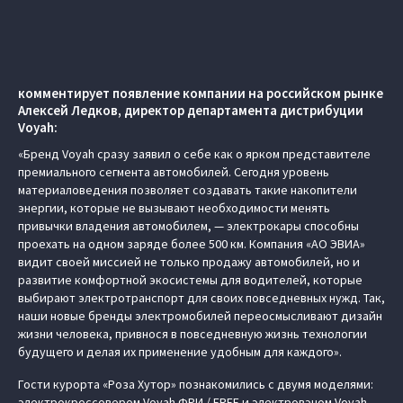
комментирует появление компании на российском рынке
Алексей Ледков, директор департамента дистрибуции
Voyah:
«Бренд Voyah сразу заявил о себе как о ярком представителе
премиального сегмента автомобилей. Сегодня уровень
материаловедения позволяет создавать такие накопители
энергии, которые не вызывают необходимости менять
привычки владения автомобилем, — электрокары способны
проехать на одном заряде более 500 км. Компания «АО ЭВИА»
видит своей миссией не только продажу автомобилей, но и
развитие комфортной экосистемы для водителей, которые
выбирают электротранспорт для своих повседневных нужд. Так,
наши новые бренды электромобилей переосмысливают дизайн
жизни человека, привнося в повседневную жизнь технологии
будущего и делая их применение удобным для каждого».
Гости курорта «Роза Хутор» познакомились с двумя моделями:
электрокроссовером Voyah ФРИ / FREE и электровэном Voyah