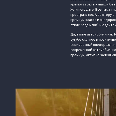
крепко засел в наших и без
Хотя погодите. Все-таки ми
пространство. А во вторую 
премиум-класса и внедорож
стиле “олд мани” и ездите 
Да, такие автомобили как T
сугубо скучное и практичн
семиместный внедорожник и 
современной автомобильной
премиум, активно заменяющ