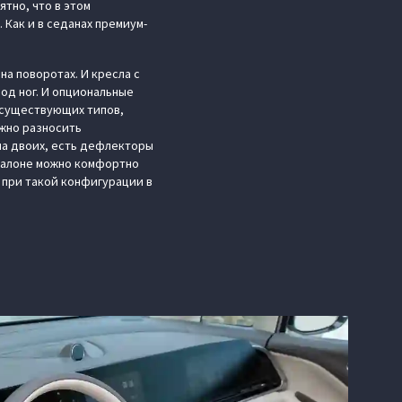
ятно, что в этом
 Как и в седанах премиум-
а поворотах. И кресла с
од ног. И опциональные
 существующих типов,
ожно разносить
на двоих, есть дефлекторы
 салоне можно комфортно
 при такой конфигурации в