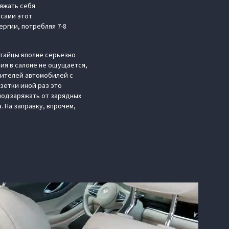
ряжать себя
есами этот
ргии, потребляя 7-8
итайцы вполне серьезно
вия в салоне не ощущается,
бителей автомобилей с
зетки иной раз это
подзаряжать от зарядных
. На заправку, впрочем,