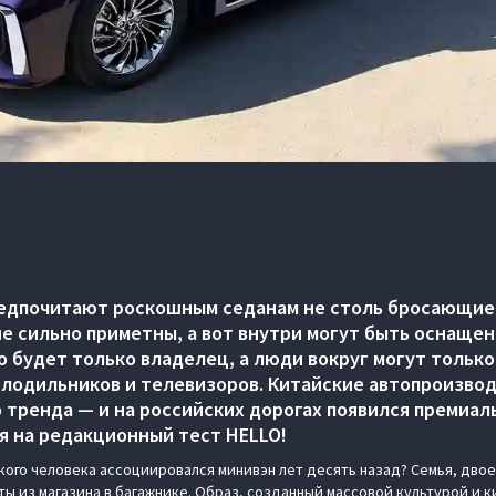
едпочитают роскошным седанам не столь бросающиес
е сильно приметны, а вот внутри могут быть оснаще
о будет только владелец, а люди вокруг могут только
холодильников и телевизоров. Китайские автопроизво
о тренда — и на российских дорогах появился премиа
я на редакционный тест HELLO!
кого человека ассоциировался минивэн лет десять назад? Семья, двое
ты из магазина в багажнике. Образ, созданный массовой культурой и 