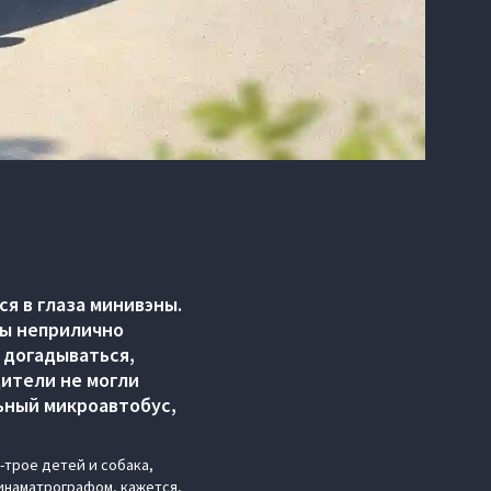
я в глаза минивэны.
ны неприлично
 догадываться,
дители не могли
льный микроавтобус,
-трое детей и собака,
кинаматрографом, кажется,