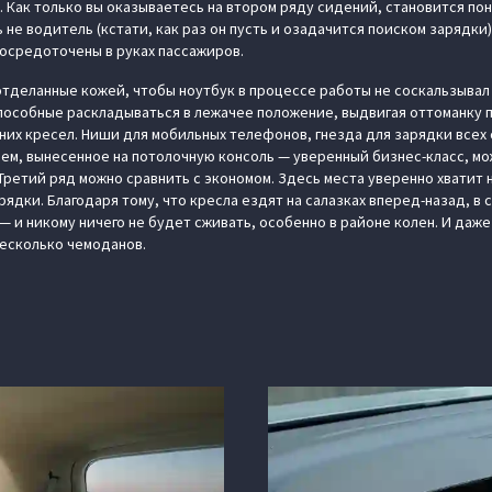
 Как только вы оказываетесь на втором ряду сидений, становится пон
не водитель (кстати, как раз он пусть и озадачится поиском зарядки).
сосредоточены в руках пассажиров.
отделанные кожей, чтобы ноутбук в процессе работы не соскальзывал н
пособные раскладываться в лежачее положение, выдвигая оттоманку п
них кресел. Ниши для мобильных телефонов, гнезда для зарядки всех
ем, вынесенное на потолочную консоль — уверенный бизнес-класс, м
Третий ряд можно сравнить с экономом. Здесь места уверенно хватит 
рядки. Благодаря тому, что кресла ездят на салазках вперед-назад, в
 и никому ничего не будет сживать, особенно в районе колен. И даже
есколько чемоданов.