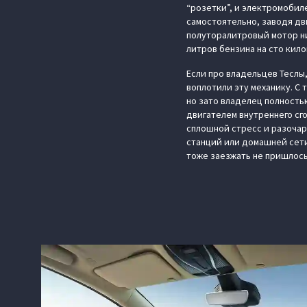
“розетки”, и электромобил
самостоятельно, заводя дв
полуторалитровый мотор ни
литров бензина на сто кил
Если про владельцев Теслы
воплотили эту механику. С 
но зато владелец полность
двигателем внутреннего сг
сплошной стресс и разочар
станций или домашней сети,
тоже заезжать не пришлось