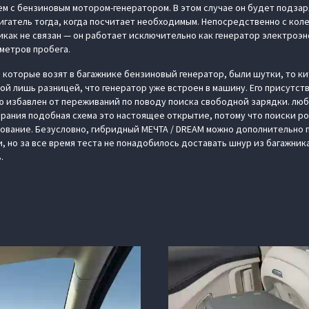
ем с бензиновым мотором-генератором. В этом случае он будет подза
игатель тогда, когда посчитает необходимым. Непосредственно с кол
как не связан — он работает исключительно как генератор электроэне
ометров пробега.
, которые возят в багажнике бензиновый генератор, были шутки, то к
той лишь разницей, что генератор уже встроен в машину. Его присутст
ю избавлен от переживаний по поводу поиска свободной зарядки. лю
орания подобная схема это настоящее открытие, потому что поиски ро
ование. Безусловно, гибридный МЕЧТА / DREAM можно дополнительно 
 но за все время теста не понадобилось доставать шнур из багажника
.