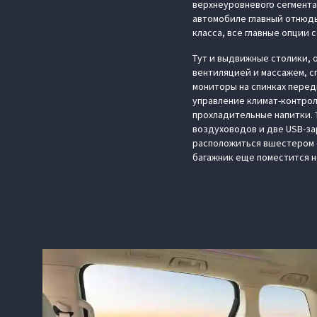
верхнеуровневого сегмента.
автомобиле главный отнюдь 
класса, все главные опции 
Тут и выдвижные столики, 
вентиляцией и массажем, с
мониторы на спинках перед
управление климат-контрол
прохладительные напитки. 
воздуховодов и две USB-за
расположиться вшестером —
багажник еще поместится н