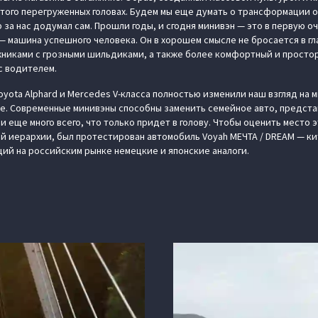
 того перегруженных головах. Будем мы еще думать о трансформации о
р за нас додумал сам. Прошли годы, и сгодня минивэн — это в первую
— машина успешного человека. Он в хорошем смысле не бросается в гл
никами с грозными шильдиками, а также более комфортный и простор
с водителем.
oyota Alphard и Mercedes V-класса полностью изменили наш взгляд на 
ое. Современные минивэны способны заменить семейное авто, предст
еще много всего, что только придет в голову. Чтобы оценить место э
 иерархии, был протестирован автомобиль Voyah МЕЧТА / DREAM — ки
ий на российским рынке немецкие и японские аналоги.