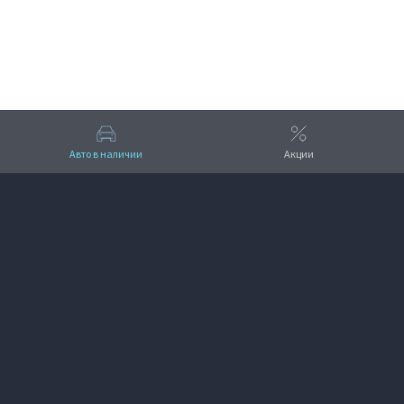
ПОЛУЧИТЬ КОНСУЛЬТАЦИЮ
Авто в наличии
Акции
Вверх
VOYAH ВЕГА-АВТО
+7 (4852) 607-600