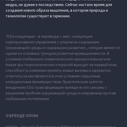
недра, не думая о последствиях. Сейчас настало время для
создания нового образа мышления, в котором природа и
технологии существуют в гармонии.
*ESG-концепция – в переводе с англ. «концепция
корпоративного управления с упором на сохранение
окружающей среды и социальное развитие», сегодня является
одним из основных трендов развития промышленности. В
условиях глобального климатического кризиса показатели
Новая эра технологических открытий выходят на первый план:
способность компании принять новые вызовы и адекватно
ответить на них является в этих условиях серьезным
конкурентным преимуществом. Практические шаги по
внедрению ESG-трансформации прежде всего связаны с
решением проблем окружающей среды и направлены против
глобального потепления.
О БРЕНДЕ VOYAH
VOYAH – это новый премиальный бренд высокотехнологичных