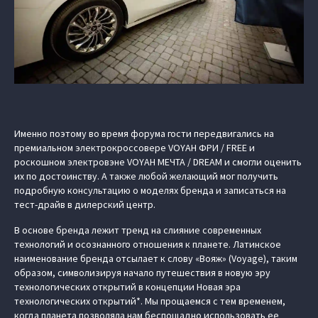
Именно поэтому во время форума гости передвигались на
премиальном электрокроссовере VOYAH ФРИ / FREE и
роскошном электровэне VOYAH МЕЧТА / DREAM и смогли оценить
их по достоинству. А также любой желающий мог получить
подробную консультацию о моделях бренда и записаться на
тест-драйв в дилерский центр.
В основе бренда лежит тренд на слияние современных
технологий и осознанного отношения к планете. Латинское
наименование бренда отсылает к слову «Вояж» (Voyage), таким
образом, символизируя начало путешествия в новую эру
технологических открытий в концепции Новая эра
технологических открытий*. Мы прощаемся с тем временем,
когда планета позволяла нам беспощадно использовать ее