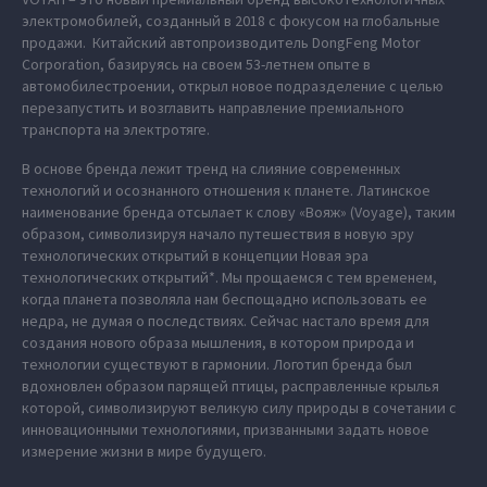
электромобилей, созданный в 2018 с фокусом на глобальные
продажи. Китайский автопроизводитель DongFeng Motor
Corporation, базируясь на своем 53-летнем опыте в
автомобилестроении, открыл новое подразделение с целью
перезапустить и возглавить направление премиального
транспорта на электротяге.
В основе бренда лежит тренд на слияние современных
технологий и осознанного отношения к планете. Латинское
наименование бренда отсылает к слову «Вояж» (Voyage), таким
образом, символизируя начало путешествия в новую эру
технологических открытий в концепции Новая эра
технологических открытий*. Мы прощаемся с тем временем,
когда планета позволяла нам беспощадно использовать ее
недра, не думая о последствиях. Сейчас настало время для
создания нового образа мышления, в котором природа и
технологии существуют в гармонии. Логотип бренда был
вдохновлен образом парящей птицы, расправленные крылья
которой, символизируют великую силу природы в сочетании с
инновационными технологиями, призванными задать новое
измерение жизни в мире будущего.