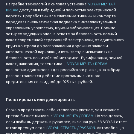
На гребне технологий и силовая установка:
VOYAH МЕЧТА /
DREAM
доступен в гибридной и полностью электрической
версиях. Проработаны все слагаемые тишины и комфорта:
передовая пневматическая подвеска с интеллектуальным
управлением упругостью, шумо-и виброизоляция. Помимо
четырех ведущих колес, в ответе за безопасность полный
пакет современной страхующей электроники, от адаптивного
круиз-контроля до распознавания дорожных знаков и
автоматической парковки, и пять звезд в испытаниях на
безопасность по китайской методике . Русификация, зимний
пакет, навигация, телематика —
VOYAH МЕЧТА / DREAM
полностью адаптирован для российского рынка, а на гибрид
распространяется действие программы льготного
кредитования со скидкой до 925 тыс. рублей.
Пилотировать или делегировать
Сложно представить себе «телепорт» уютнее, чем кожаное
кресло бизнес-минивэна
VOYAH МЕЧТА / DREAM
. Но что делать,
если любишь держать в руках все, включая руль? У VOYAH ответ
готов: премиум-седан
VOYAH СТРАСТЬ / PASSION
. Автомобиль, в
котором вождение не работа, а удовольствие. Его сильная