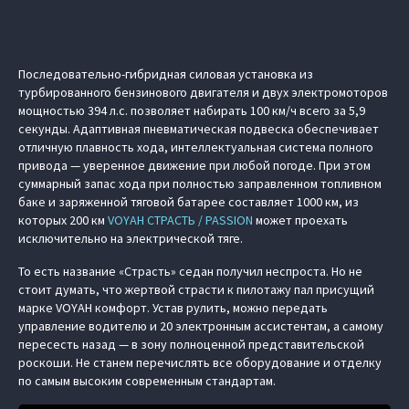
Последовательно-гибридная силовая установка из
турбированного бензинового двигателя и двух электромоторов
мощностью 394 л.с. позволяет набирать 100 км/ч всего за 5,9
секунды. Адаптивная пневматическая подвеска обеспечивает
отличную плавность хода, интеллектуальная система полного
привода — уверенное движение при любой погоде. При этом
суммарный запас хода при полностью заправленном топливном
баке и заряженной тяговой батарее составляет 1000 км, из
которых 200 км
VOYAH СТРАСТЬ / PASSION
может проехать
исключительно на электрической тяге.
То есть название «Страсть» седан получил неспроста. Но не
стоит думать, что жертвой страсти к пилотажу пал присущий
марке VOYAH комфорт. Устав рулить, можно передать
управление водителю и 20 электронным ассистентам, а самому
пересесть назад — в зону полноценной представительской
роскоши. Не станем перечислять все оборудование и отделку
по самым высоким современным стандартам.