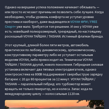
Однако на вершине успеха положение начинает обязывать —
или просто исчезают причины не позволить себе лучшее. Когда
необходимо, чтобы уровень комфорта не уступал уровню
престижа и наоборот, даже выдающегося
VOYAH ФРИ / FREE
Спорт+
уже мало. Требуется топ-решение. И оно у VOYAH уже
есть: новейший полноразмерный, трехрядный, по-настоящему
роскошный VOYAH ТАЙШАН / TAISHAN. Истинный флагман бренда.
Этот крупный, длиной более пяти метров, автомобиль
практически по любому динамическому, эргономическому,
конструктивному параметру либо не уступает остальным
моделям VOYAH, либо превосходит их. Технически VOYAH
ТАЙШАН / TAISHAN другой, нового поколения. Гибридная силовая
установка включает два тяговых электродвигателя, однако
электросистема на 800В поддерживает сверхбыструю зарядку
батареи: с 20 до 80 процентов за 12 минут. VOYAH ТАЙШАН /
TAISHAN — параллельный гибрид: его турбомотор может
вращать не только генератор, но и колеса. Запас хода по
международному циклу — колоссальные 1120 км.