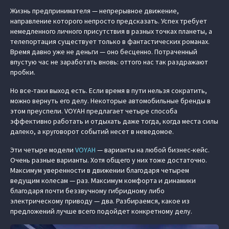
Жизнь предпринимателя — непрерывное движение,
направление которого непросто предсказать. Успех требует
немедленного личного присутствия в разных точках планеты, а
телепортация существует только в фантастических романах.
Время давно уже не деньги — оно бесценно. Потраченный
впустую час не заработать вновь: оттого нас так раздражают
пробки.
Но все-таки выход есть. Если время в пути нельзя сократить,
можно вернуть его делу. Некоторые автомобильные бренды в
этом преуспели. VOYAH предлагает четыре способа
эффективно работать и отдыхать даже тогда, когда места силы
далеко, а круговорот событий несет в неведомое.
Эти четыре модели
VOYAH
— варианты на любой бизнес-кейс.
Очень разные варианты. Хотя общего у них тоже достаточно.
Максимум уверенности в движении благодаря четырем
ведущим колесам — раз. Максимум комфорта и динамики
благодаря почти беззвучному гибридному либо
электрическому приводу — два. Разбираемся, какое из
предложений лучше всего подойдет конкретному делу.