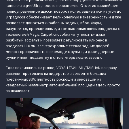
комплектации Ultra, просто невозможно. Отметим важнейшее —
полноуправляемое шасси: поворот колес задней оси на угол до
8 градусов обеспечивает великолепную маневренность и даже
позволяет двигаться «крабовым ходом», вбок. Фары,
разумеется, проекционные, а трехкамерная пневмоподвеска с
технологией Magic Carpet способна «отутюжить» даже
разбитый асфальт и позволяет регулировать клиренс в
пределах 110 мм. Электрохромные стекла задних дверей
меняют прозрачность по команде с пульта, и даже дверные
ручки имеют подсветку в стиле «мерцающих звезд».
Едва появившись на рынке, VOYAH ТАЙШАН / TAISHAN по праву
заявляет претензию на лидерство в сегменте больших
престижных SUV: плотность роскоши и инноваций на
квадратный миллиметр автомобильной площади здесь просто
зашкаливает.