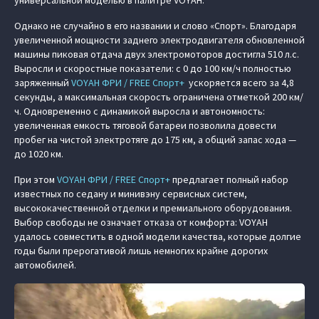
универсальной моделью в палитре VOYAH.
Однако не случайно в его названии и слово «Спорт». Благодаря
увеличенной мощности заднего электродвигателя обновленной
машины пиковая отдача двух электромоторов достигла 510 л.с.
Выросли и скоростные показатели: с 0 до 100 км/ч полностью
заряженный
VOYAH ФРИ / FREE Спорт+
ускоряется всего за 4,8
секунды, а максимальная скорость ограничена отметкой 200 км/
ч. Одновременно с динамикой выросла и автономность:
увеличенная емкость тяговой батареи позволила довести
пробег на чистой электротяге до 175 км, а общий запас хода —
до 1020 км.
При этом
VOYAH ФРИ / FREE Спорт+
предлагает полный набор
известных по седану и минивэну сервисных систем,
высококачественной отделки и премиального оборудования.
Выбор свободы не означает отказа от комфорта: VOYAH
удалось совместить в одной модели качества, которые долгие
годы были прерогативой лишь немногих крайне дорогих
автомобилей.