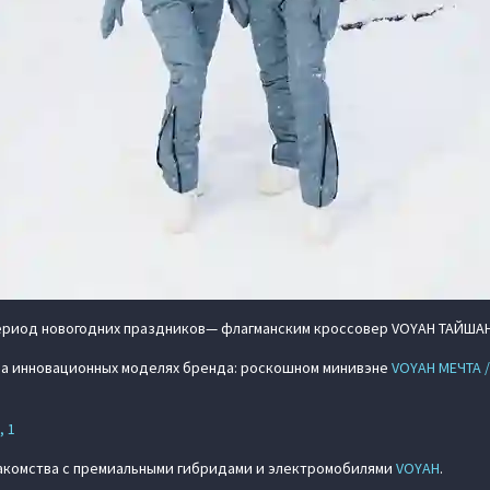
ериод новогодних праздников— флагманским кроссовер VOYAH ТАЙШАН 
на инновационных моделях бренда: роскошном минивэне
VOYAH МЕЧТА 
, 1
накомства с премиальными гибридами и электромобилями
VOYAH
.