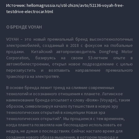
Источник: hellomagrussia.ru/stil-zhizni/avto/52136-voyah-free-
testdrive-electrocar.html
О БРЕНДЕ VOYAH
VOYAH – это новый премиальный бренд высокотехнологичных
электромобилей, созданный в 2018 с фокусом на глобальные
продажи. Китайский автопроизводитель DongFeng Motor
Corporation, базируясь на своем 53-летнем опыте в
автомобилестроении, открыл новое подразделение с целью
перезапустить и возглавить направление премиального
транспорта на электротяге.
В основе бренда лежит тренд на слияние современных
технологий и осознанного отношения к планете. Латинское
наименование бренда отсылает к слову «Вояж» (Voyage), таким
образом, символизируя начало путешествия в новую эру
технологических открытий в концепции Новая эра
технологических открытий*. Мы прощаемся с тем временем,
когда планета позволяла нам беспощадно использовать ее
недра, не думая о последствиях. Сейчас настало время для
создания нового образа мышления, в котором природа и