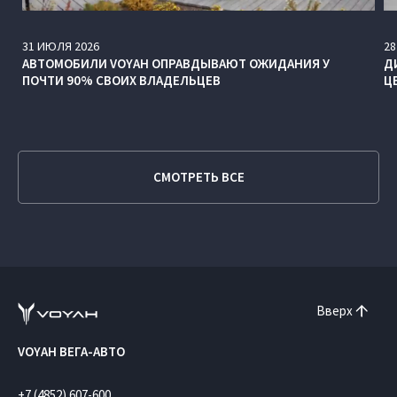
31
ИЮЛЯ
2026
28
АВТОМОБИЛИ VOYAH ОПРАВДЫВАЮТ ОЖИДАНИЯ У
Д
ПОЧТИ 90% СВОИХ ВЛАДЕЛЬЦЕВ
Ц
СМОТРЕТЬ ВСЕ
Вверх
VOYAH ВЕГА-АВТО
+7 (4852) 607-600