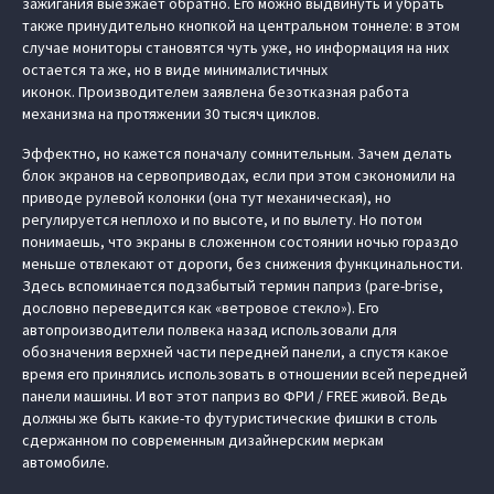
зажигания выезжает обратно. Его можно выдвинуть и убрать
также принудительно кнопкой на центральном тоннеле: в этом
случае мониторы становятся чуть уже, но информация на них
остается та же, но в виде минималистичных
иконок. Производителем заявлена безотказная работа
механизма на протяжении 30 тысяч циклов.
Эффектно, но кажется поначалу сомнительным. Зачем делать
блок экранов на сервоприводах, если при этом сэкономили на
приводе рулевой колонки (она тут механическая), но
регулируется неплохо и по высоте, и по вылету. Но потом
понимаешь, что экраны в сложенном состоянии ночью гораздо
меньше отвлекают от дороги, без снижения функцинальности.
Здесь вспоминается подзабытый термин паприз (pare-brise,
дословно переведится как «ветровое стекло»). Его
автопроизводители полвека назад использовали для
обозначения верхней части передней панели, а спустя какое
время его принялись использовать в отношении всей передней
панели машины. И вот этот паприз во ФРИ / FREE живой. Ведь
должны же быть какие-то футуристические фишки в столь
сдержанном по современным дизайнерским меркам
автомобиле.