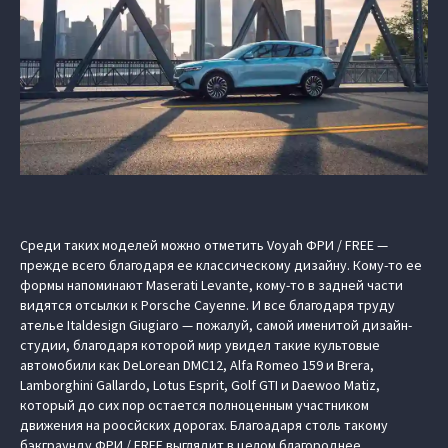
Среди таких моделей можно отметить Voyah ФРИ / FREE —
прежде всего благодаря ее классическому дизайну. Кому-то ее
формы напоминают Maserati Levante, кому-то в задней части
видятся отсылки к Porsche Cayenne. И все благодаря труду
ателье Italdesign Giugiaro — пожалуй, самой именитой дизайн-
студии, благодаря которой мир увидел такие культовые
автомобили как DeLorean DMC12, Alfa Romeo 159 и Brera,
Lamborghini Gallardo, Lotus Esprit, Golf GTI и Daewoo Matiz,
который до сих пор остается полноценным участником
движения на роосйских дорогах. Благоадаря столь такому
бэкграунду ФРИ / FREE выглядит в целом благороднее