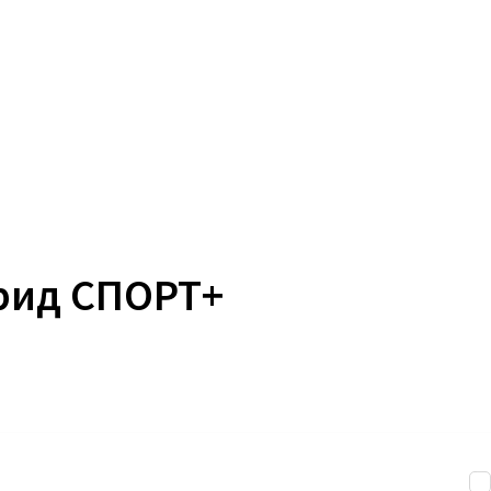
брид
СПОРТ+